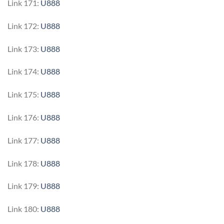
Link 171:
U888
Link 172:
U888
Link 173:
U888
Link 174:
U888
Link 175:
U888
Link 176:
U888
Link 177:
U888
Link 178:
U888
Link 179:
U888
Link 180:
U888