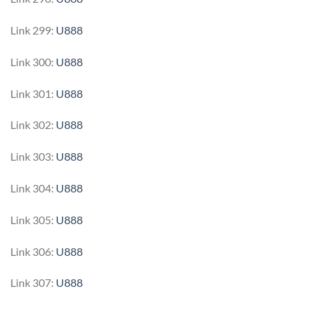
Link 299:
U888
Link 300:
U888
Link 301:
U888
Link 302:
U888
Link 303:
U888
Link 304:
U888
Link 305:
U888
Link 306:
U888
Link 307:
U888