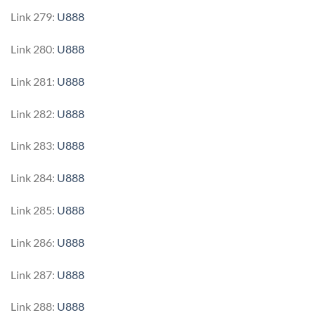
Link 279:
U888
Link 280:
U888
Link 281:
U888
Link 282:
U888
Link 283:
U888
Link 284:
U888
Link 285:
U888
Link 286:
U888
Link 287:
U888
Link 288:
U888