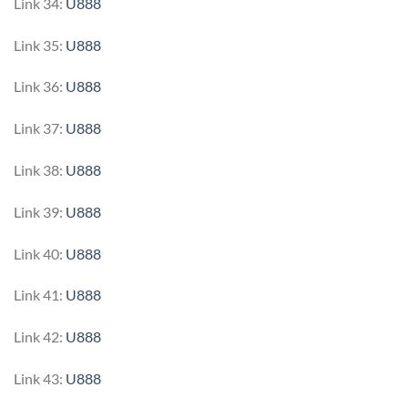
Link 34:
U888
Link 35:
U888
Link 36:
U888
Link 37:
U888
Link 38:
U888
Link 39:
U888
Link 40:
U888
Link 41:
U888
Link 42:
U888
Link 43:
U888