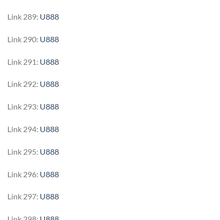
Link 289:
U888
Link 290:
U888
Link 291:
U888
Link 292:
U888
Link 293:
U888
Link 294:
U888
Link 295:
U888
Link 296:
U888
Link 297:
U888
Link 298:
U888