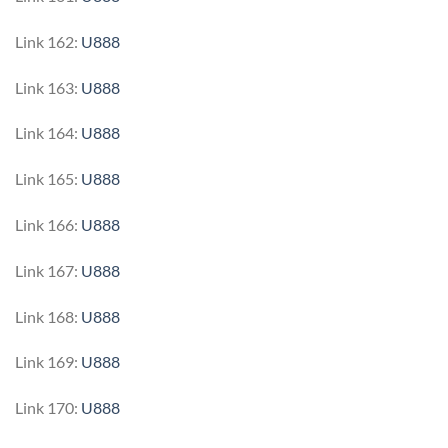
Link 162:
U888
Link 163:
U888
Link 164:
U888
Link 165:
U888
Link 166:
U888
Link 167:
U888
Link 168:
U888
Link 169:
U888
Link 170:
U888