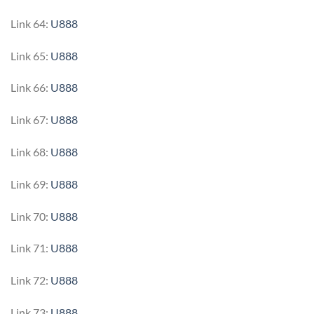
Link 64:
U888
Link 65:
U888
Link 66:
U888
Link 67:
U888
Link 68:
U888
Link 69:
U888
Link 70:
U888
Link 71:
U888
Link 72:
U888
Link 73:
U888