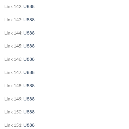
Link 142:
U888
Link 143:
U888
Link 144:
U888
Link 145:
U888
Link 146:
U888
Link 147:
U888
Link 148:
U888
Link 149:
U888
Link 150:
U888
Link 151:
U888