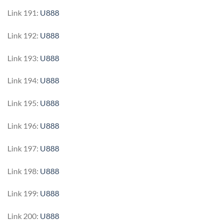
Link 191:
U888
Link 192:
U888
Link 193:
U888
Link 194:
U888
Link 195:
U888
Link 196:
U888
Link 197:
U888
Link 198:
U888
Link 199:
U888
Link 200:
U888