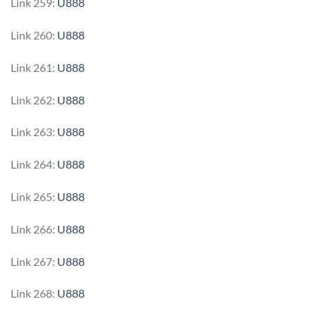
Link 259:
U888
Link 260:
U888
Link 261:
U888
Link 262:
U888
Link 263:
U888
Link 264:
U888
Link 265:
U888
Link 266:
U888
Link 267:
U888
Link 268:
U888