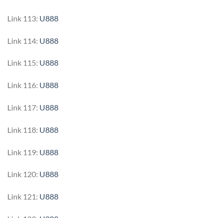
Link 113:
U888
Link 114:
U888
Link 115:
U888
Link 116:
U888
Link 117:
U888
Link 118:
U888
Link 119:
U888
Link 120:
U888
Link 121:
U888