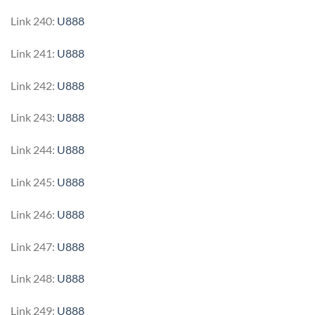
Link 240:
U888
Link 241:
U888
Link 242:
U888
Link 243:
U888
Link 244:
U888
Link 245:
U888
Link 246:
U888
Link 247:
U888
Link 248:
U888
Link 249:
U888