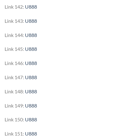
Link 142:
U888
Link 143:
U888
Link 144:
U888
Link 145:
U888
Link 146:
U888
Link 147:
U888
Link 148:
U888
Link 149:
U888
Link 150:
U888
Link 151:
U888