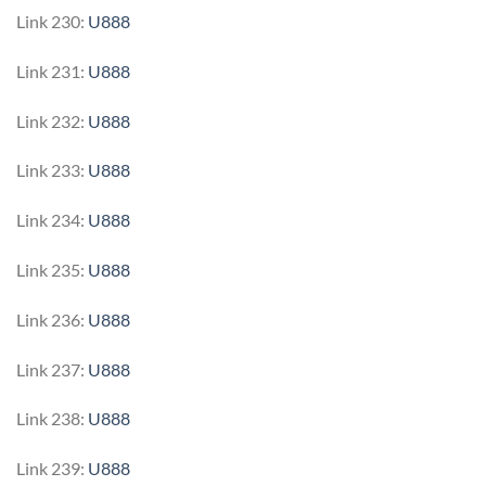
Link 230:
U888
Link 231:
U888
Link 232:
U888
Link 233:
U888
Link 234:
U888
Link 235:
U888
Link 236:
U888
Link 237:
U888
Link 238:
U888
Link 239:
U888