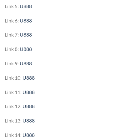
Link 5:
U888
Link 6:
U888
Link 7:
U888
Link 8:
U888
Link 9:
U888
Link 10:
U888
Link 11:
U888
Link 12:
U888
Link 13:
U888
Link 14:
U888