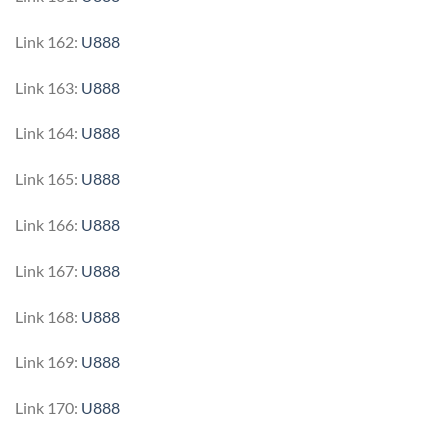
Link 162:
U888
Link 163:
U888
Link 164:
U888
Link 165:
U888
Link 166:
U888
Link 167:
U888
Link 168:
U888
Link 169:
U888
Link 170:
U888