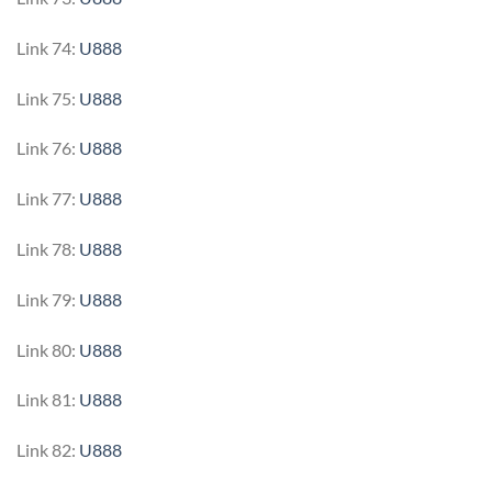
Link 74:
U888
Link 75:
U888
Link 76:
U888
Link 77:
U888
Link 78:
U888
Link 79:
U888
Link 80:
U888
Link 81:
U888
Link 82:
U888