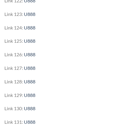
Link 122:
U888
Link 123:
U888
Link 124:
U888
Link 125:
U888
Link 126:
U888
Link 127:
U888
Link 128:
U888
Link 129:
U888
Link 130:
U888
Link 131:
U888