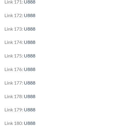
Link 171:
U888
Link 172:
U888
Link 173:
U888
Link 174:
U888
Link 175:
U888
Link 176:
U888
Link 177:
U888
Link 178:
U888
Link 179:
U888
Link 180:
U888