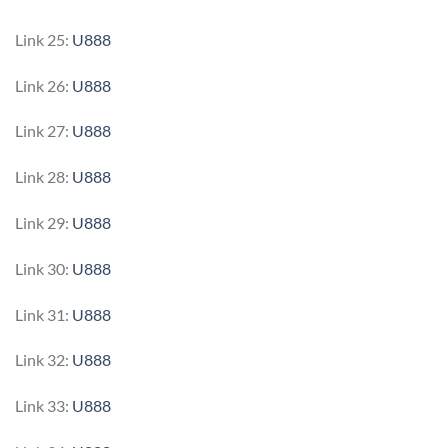
Link 25:
U888
Link 26:
U888
Link 27:
U888
Link 28:
U888
Link 29:
U888
Link 30:
U888
Link 31:
U888
Link 32:
U888
Link 33:
U888