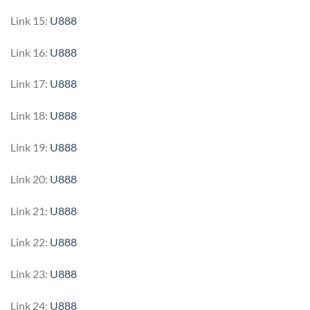
Link 15:
U888
Link 16:
U888
Link 17:
U888
Link 18:
U888
Link 19:
U888
Link 20:
U888
Link 21:
U888
Link 22:
U888
Link 23:
U888
Link 24:
U888