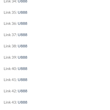
Link 34:
U888
Link 35:
U888
Link 36:
U888
Link 37:
U888
Link 38:
U888
Link 39:
U888
Link 40:
U888
Link 41:
U888
Link 42:
U888
Link 43:
U888