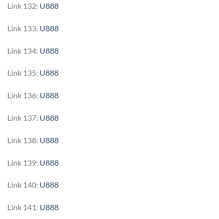
Link 132:
U888
Link 133:
U888
Link 134:
U888
Link 135:
U888
Link 136:
U888
Link 137:
U888
Link 138:
U888
Link 139:
U888
Link 140:
U888
Link 141:
U888