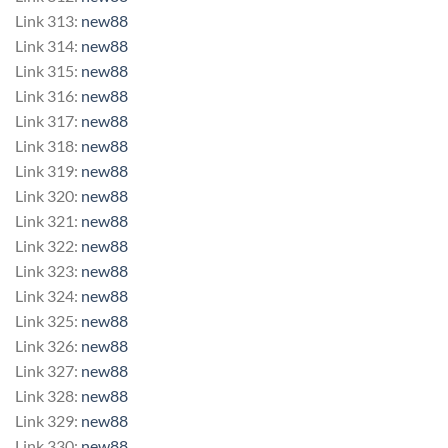
Link 313:
new88
Link 314:
new88
Link 315:
new88
Link 316:
new88
Link 317:
new88
Link 318:
new88
Link 319:
new88
Link 320:
new88
Link 321:
new88
Link 322:
new88
Link 323:
new88
Link 324:
new88
Link 325:
new88
Link 326:
new88
Link 327:
new88
Link 328:
new88
Link 329:
new88
Link 330:
new88