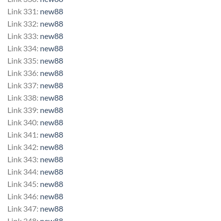
Link 331:
new88
Link 332:
new88
Link 333:
new88
Link 334:
new88
Link 335:
new88
Link 336:
new88
Link 337:
new88
Link 338:
new88
Link 339:
new88
Link 340:
new88
Link 341:
new88
Link 342:
new88
Link 343:
new88
Link 344:
new88
Link 345:
new88
Link 346:
new88
Link 347:
new88
Link 348:
new88