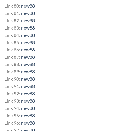
Link 80:
new88
Link 81:
new88
Link 82:
new88
Link 83:
new88
Link 84:
new88
Link 85:
new88
Link 86:
new88
Link 87:
new88
Link 88:
new88
Link 89:
new88
Link 90:
new88
Link 91:
new88
Link 92:
new88
Link 93:
new88
Link 94:
new88
Link 95:
new88
Link 96:
new88
Link 97:
new88