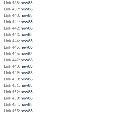
Link 438:
new88
Link 439:
new88
Link 440:
new88
Link 441:
new88
Link 442:
new88
Link 443:
new88
Link 444:
new88
Link 445:
new88
Link 446:
new88
Link 447:
new88
Link 448:
new88
Link 449:
new88
Link 450:
new88
Link 451:
new88
Link 452:
new88
Link 453:
new88
Link 454:
new88
Link 455:
new88