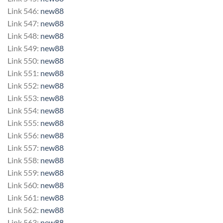
Link 546:
new88
Link 547:
new88
Link 548:
new88
Link 549:
new88
Link 550:
new88
Link 551:
new88
Link 552:
new88
Link 553:
new88
Link 554:
new88
Link 555:
new88
Link 556:
new88
Link 557:
new88
Link 558:
new88
Link 559:
new88
Link 560:
new88
Link 561:
new88
Link 562:
new88
Link 563:
new88