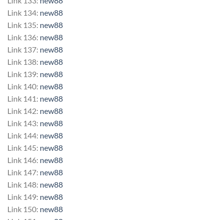
Link 133:
new88
Link 134:
new88
Link 135:
new88
Link 136:
new88
Link 137:
new88
Link 138:
new88
Link 139:
new88
Link 140:
new88
Link 141:
new88
Link 142:
new88
Link 143:
new88
Link 144:
new88
Link 145:
new88
Link 146:
new88
Link 147:
new88
Link 148:
new88
Link 149:
new88
Link 150:
new88