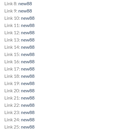
Link 8:
new88
Link 9:
new88
Link 10:
new88
Link 11:
new88
Link 12:
new88
Link 13:
new88
Link 14:
new88
Link 15:
new88
Link 16:
new88
Link 17:
new88
Link 18:
new88
Link 19:
new88
Link 20:
new88
Link 21:
new88
Link 22:
new88
Link 23:
new88
Link 24:
new88
Link 25:
new88