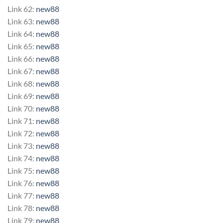
Link 62:
new88
Link 63:
new88
Link 64:
new88
Link 65:
new88
Link 66:
new88
Link 67:
new88
Link 68:
new88
Link 69:
new88
Link 70:
new88
Link 71:
new88
Link 72:
new88
Link 73:
new88
Link 74:
new88
Link 75:
new88
Link 76:
new88
Link 77:
new88
Link 78:
new88
Link 79:
new88