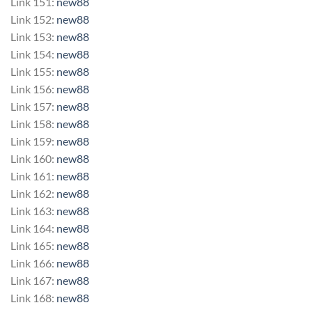
Link 151:
new88
Link 152:
new88
Link 153:
new88
Link 154:
new88
Link 155:
new88
Link 156:
new88
Link 157:
new88
Link 158:
new88
Link 159:
new88
Link 160:
new88
Link 161:
new88
Link 162:
new88
Link 163:
new88
Link 164:
new88
Link 165:
new88
Link 166:
new88
Link 167:
new88
Link 168:
new88