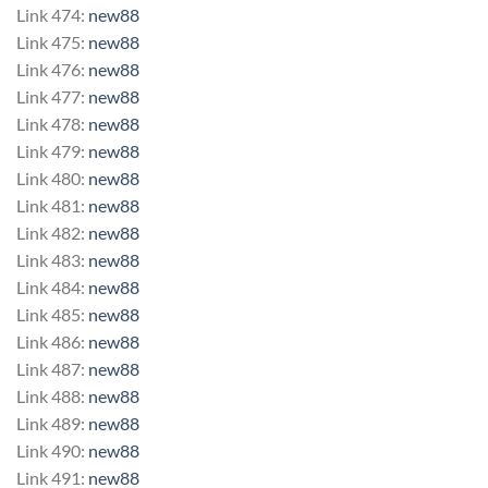
Link 474:
new88
Link 475:
new88
Link 476:
new88
Link 477:
new88
Link 478:
new88
Link 479:
new88
Link 480:
new88
Link 481:
new88
Link 482:
new88
Link 483:
new88
Link 484:
new88
Link 485:
new88
Link 486:
new88
Link 487:
new88
Link 488:
new88
Link 489:
new88
Link 490:
new88
Link 491:
new88