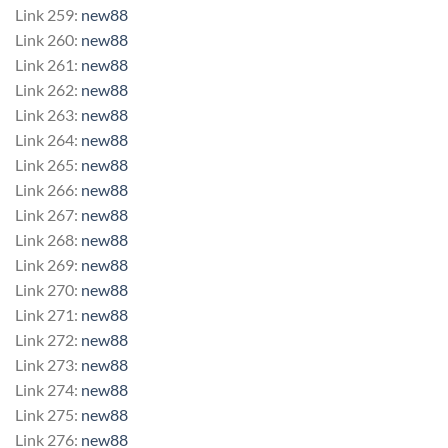
Link 259:
new88
Link 260:
new88
Link 261:
new88
Link 262:
new88
Link 263:
new88
Link 264:
new88
Link 265:
new88
Link 266:
new88
Link 267:
new88
Link 268:
new88
Link 269:
new88
Link 270:
new88
Link 271:
new88
Link 272:
new88
Link 273:
new88
Link 274:
new88
Link 275:
new88
Link 276:
new88