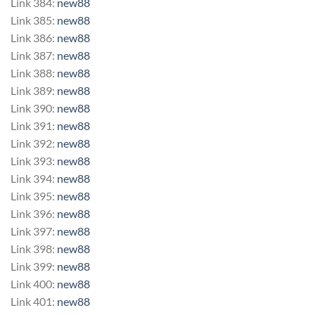
Link 384:
new88
Link 385:
new88
Link 386:
new88
Link 387:
new88
Link 388:
new88
Link 389:
new88
Link 390:
new88
Link 391:
new88
Link 392:
new88
Link 393:
new88
Link 394:
new88
Link 395:
new88
Link 396:
new88
Link 397:
new88
Link 398:
new88
Link 399:
new88
Link 400:
new88
Link 401:
new88