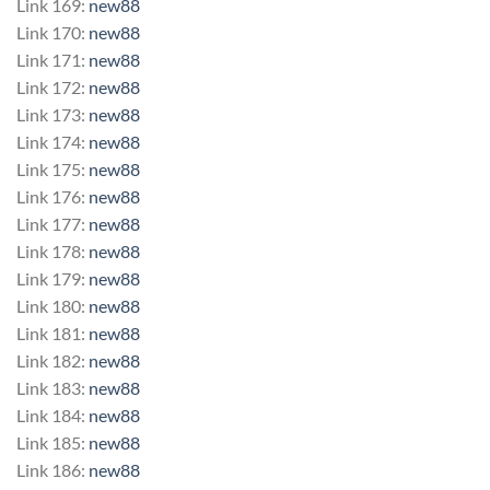
Link 169:
new88
Link 170:
new88
Link 171:
new88
Link 172:
new88
Link 173:
new88
Link 174:
new88
Link 175:
new88
Link 176:
new88
Link 177:
new88
Link 178:
new88
Link 179:
new88
Link 180:
new88
Link 181:
new88
Link 182:
new88
Link 183:
new88
Link 184:
new88
Link 185:
new88
Link 186:
new88