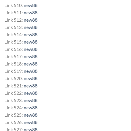
Link 510:
new88
Link 511:
new88
Link 512:
new88
Link 513:
new88
Link 514:
new88
Link 515:
new88
Link 516:
new88
Link 517:
new88
Link 518:
new88
Link 519:
new88
Link 520:
new88
Link 521:
new88
Link 522:
new88
Link 523:
new88
Link 524:
new88
Link 525:
new88
Link 526:
new88
Link 527:
new88