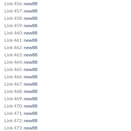
Link 456:
new88
Link 457:
new88
Link 458:
new88
Link 459:
new88
Link 460:
new88
Link 461:
new88
Link 462:
new88
Link 463:
new88
Link 464:
new88
Link 465:
new88
Link 466:
new88
Link 467:
new88
Link 468:
new88
Link 469:
new88
Link 470:
new88
Link 471:
new88
Link 472:
new88
Link 473:
new88