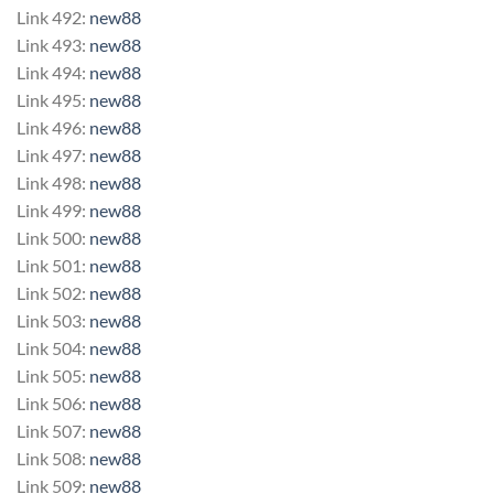
Link 492:
new88
Link 493:
new88
Link 494:
new88
Link 495:
new88
Link 496:
new88
Link 497:
new88
Link 498:
new88
Link 499:
new88
Link 500:
new88
Link 501:
new88
Link 502:
new88
Link 503:
new88
Link 504:
new88
Link 505:
new88
Link 506:
new88
Link 507:
new88
Link 508:
new88
Link 509:
new88