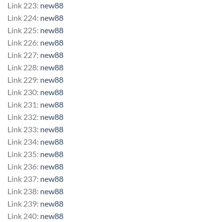
Link 223:
new88
Link 224:
new88
Link 225:
new88
Link 226:
new88
Link 227:
new88
Link 228:
new88
Link 229:
new88
Link 230:
new88
Link 231:
new88
Link 232:
new88
Link 233:
new88
Link 234:
new88
Link 235:
new88
Link 236:
new88
Link 237:
new88
Link 238:
new88
Link 239:
new88
Link 240:
new88