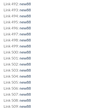
Link 492:
new88
Link 493:
new88
Link 494:
new88
Link 495:
new88
Link 496:
new88
Link 497:
new88
Link 498:
new88
Link 499:
new88
Link 500:
new88
Link 501:
new88
Link 502:
new88
Link 503:
new88
Link 504:
new88
Link 505:
new88
Link 506:
new88
Link 507:
new88
Link 508:
new88
Link 509:
new88