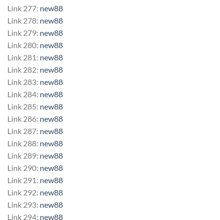
Link 277:
new88
Link 278:
new88
Link 279:
new88
Link 280:
new88
Link 281:
new88
Link 282:
new88
Link 283:
new88
Link 284:
new88
Link 285:
new88
Link 286:
new88
Link 287:
new88
Link 288:
new88
Link 289:
new88
Link 290:
new88
Link 291:
new88
Link 292:
new88
Link 293:
new88
Link 294:
new88