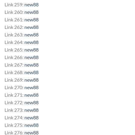
Link 259:
new88
Link 260:
new88
Link 261:
new88
Link 262:
new88
Link 263:
new88
Link 264:
new88
Link 265:
new88
Link 266:
new88
Link 267:
new88
Link 268:
new88
Link 269:
new88
Link 270:
new88
Link 271:
new88
Link 272:
new88
Link 273:
new88
Link 274:
new88
Link 275:
new88
Link 276:
new88