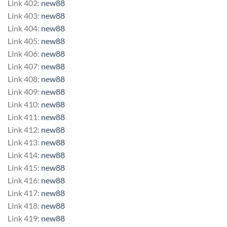
Link 402:
new88
Link 403:
new88
Link 404:
new88
Link 405:
new88
Link 406:
new88
Link 407:
new88
Link 408:
new88
Link 409:
new88
Link 410:
new88
Link 411:
new88
Link 412:
new88
Link 413:
new88
Link 414:
new88
Link 415:
new88
Link 416:
new88
Link 417:
new88
Link 418:
new88
Link 419:
new88