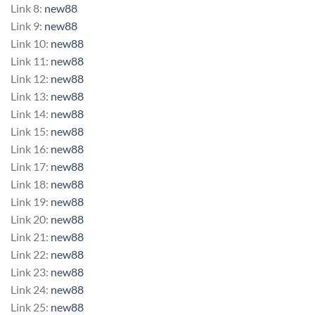
Link 8:
new88
Link 9:
new88
Link 10:
new88
Link 11:
new88
Link 12:
new88
Link 13:
new88
Link 14:
new88
Link 15:
new88
Link 16:
new88
Link 17:
new88
Link 18:
new88
Link 19:
new88
Link 20:
new88
Link 21:
new88
Link 22:
new88
Link 23:
new88
Link 24:
new88
Link 25:
new88