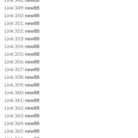
Link 349:
new88
Link 350:
new88
Link 351:
new88
Link 352:
new88
Link 353:
new88
Link 354:
new88
Link 355:
new88
Link 356:
new88
Link 357:
new88
Link 358:
new88
Link 359:
new88
Link 360:
new88
Link 361:
new88
Link 362:
new88
Link 363:
new88
Link 364:
new88
Link 365:
new88