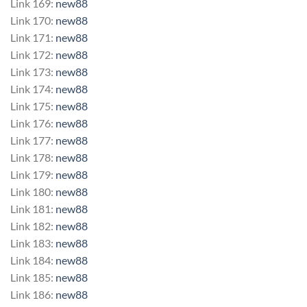
Link 169:
new88
Link 170:
new88
Link 171:
new88
Link 172:
new88
Link 173:
new88
Link 174:
new88
Link 175:
new88
Link 176:
new88
Link 177:
new88
Link 178:
new88
Link 179:
new88
Link 180:
new88
Link 181:
new88
Link 182:
new88
Link 183:
new88
Link 184:
new88
Link 185:
new88
Link 186:
new88