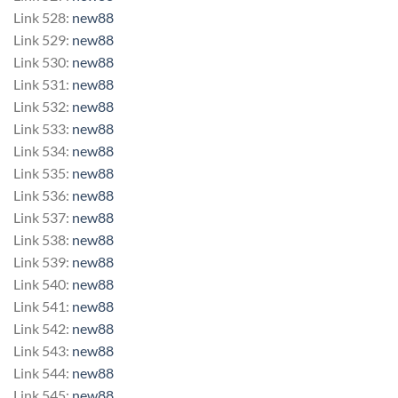
Link 528:
new88
Link 529:
new88
Link 530:
new88
Link 531:
new88
Link 532:
new88
Link 533:
new88
Link 534:
new88
Link 535:
new88
Link 536:
new88
Link 537:
new88
Link 538:
new88
Link 539:
new88
Link 540:
new88
Link 541:
new88
Link 542:
new88
Link 543:
new88
Link 544:
new88
Link 545:
new88