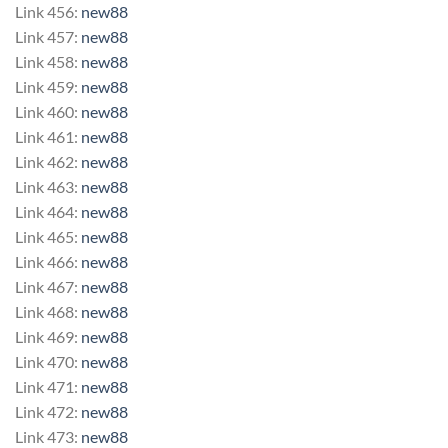
Link 456:
new88
Link 457:
new88
Link 458:
new88
Link 459:
new88
Link 460:
new88
Link 461:
new88
Link 462:
new88
Link 463:
new88
Link 464:
new88
Link 465:
new88
Link 466:
new88
Link 467:
new88
Link 468:
new88
Link 469:
new88
Link 470:
new88
Link 471:
new88
Link 472:
new88
Link 473:
new88