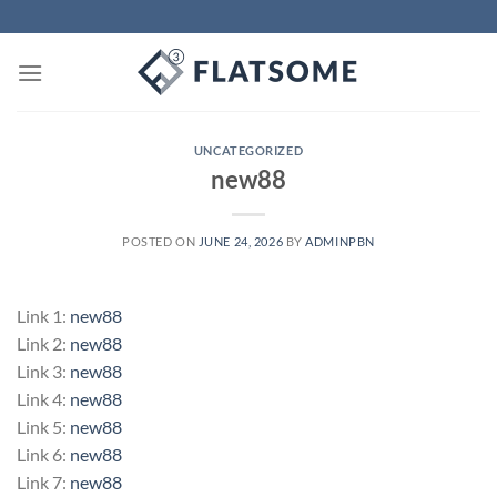
Skip
to
content
UNCATEGORIZED
new88
POSTED ON
JUNE 24, 2026
BY
ADMINPBN
Link 1:
new88
Link 2:
new88
Link 3:
new88
Link 4:
new88
Link 5:
new88
Link 6:
new88
Link 7:
new88