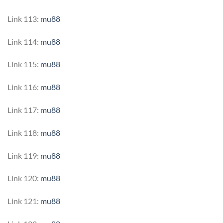
Link 113:
mu88
Link 114:
mu88
Link 115:
mu88
Link 116:
mu88
Link 117:
mu88
Link 118:
mu88
Link 119:
mu88
Link 120:
mu88
Link 121:
mu88