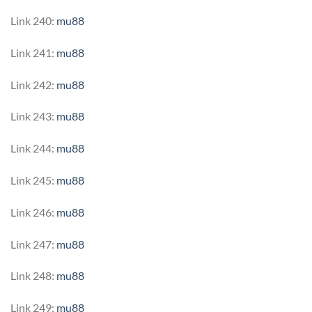
Link 240:
mu88
Link 241:
mu88
Link 242:
mu88
Link 243:
mu88
Link 244:
mu88
Link 245:
mu88
Link 246:
mu88
Link 247:
mu88
Link 248:
mu88
Link 249:
mu88