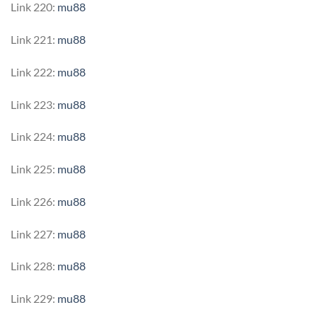
Link 220:
mu88
Link 221:
mu88
Link 222:
mu88
Link 223:
mu88
Link 224:
mu88
Link 225:
mu88
Link 226:
mu88
Link 227:
mu88
Link 228:
mu88
Link 229:
mu88