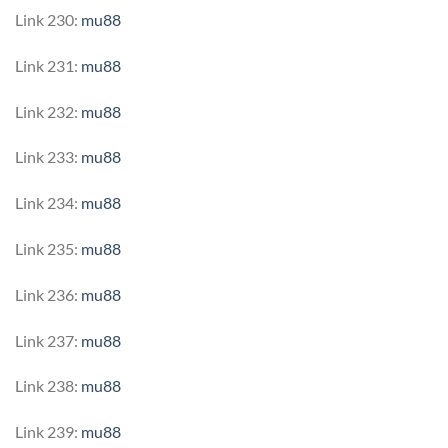
Link 230:
mu88
Link 231:
mu88
Link 232:
mu88
Link 233:
mu88
Link 234:
mu88
Link 235:
mu88
Link 236:
mu88
Link 237:
mu88
Link 238:
mu88
Link 239:
mu88