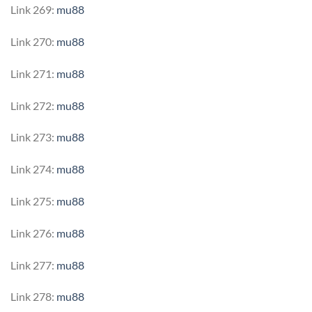
Link 269:
mu88
Link 270:
mu88
Link 271:
mu88
Link 272:
mu88
Link 273:
mu88
Link 274:
mu88
Link 275:
mu88
Link 276:
mu88
Link 277:
mu88
Link 278:
mu88