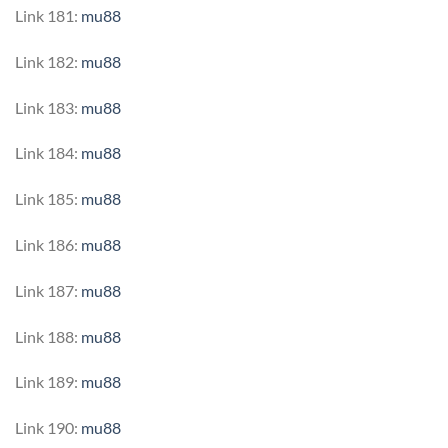
Link 181:
mu88
Link 182:
mu88
Link 183:
mu88
Link 184:
mu88
Link 185:
mu88
Link 186:
mu88
Link 187:
mu88
Link 188:
mu88
Link 189:
mu88
Link 190:
mu88