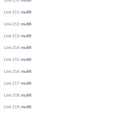
Link 211:
mu88
Link 212:
mu88
Link 213:
mu88
Link 214:
mu88
Link 215:
mu88
Link 216:
mu88
Link 217:
mu88
Link 218:
mu88
Link 219:
mu88