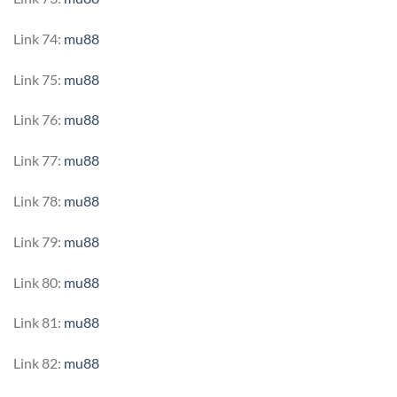
Link 74:
mu88
Link 75:
mu88
Link 76:
mu88
Link 77:
mu88
Link 78:
mu88
Link 79:
mu88
Link 80:
mu88
Link 81:
mu88
Link 82:
mu88