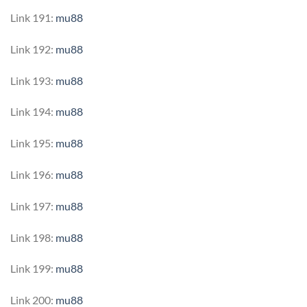
Link 191:
mu88
Link 192:
mu88
Link 193:
mu88
Link 194:
mu88
Link 195:
mu88
Link 196:
mu88
Link 197:
mu88
Link 198:
mu88
Link 199:
mu88
Link 200:
mu88