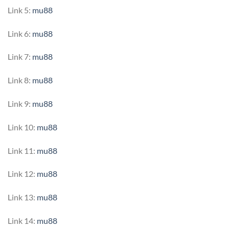
Link 5:
mu88
Link 6:
mu88
Link 7:
mu88
Link 8:
mu88
Link 9:
mu88
Link 10:
mu88
Link 11:
mu88
Link 12:
mu88
Link 13:
mu88
Link 14:
mu88