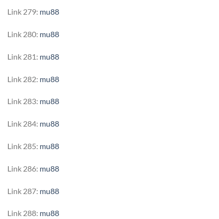
Link 279:
mu88
Link 280:
mu88
Link 281:
mu88
Link 282:
mu88
Link 283:
mu88
Link 284:
mu88
Link 285:
mu88
Link 286:
mu88
Link 287:
mu88
Link 288:
mu88