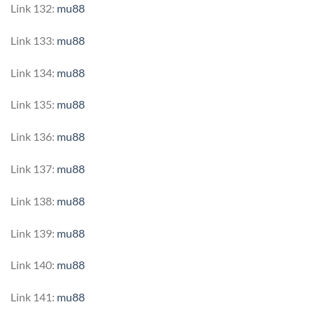
Link 132:
mu88
Link 133:
mu88
Link 134:
mu88
Link 135:
mu88
Link 136:
mu88
Link 137:
mu88
Link 138:
mu88
Link 139:
mu88
Link 140:
mu88
Link 141:
mu88