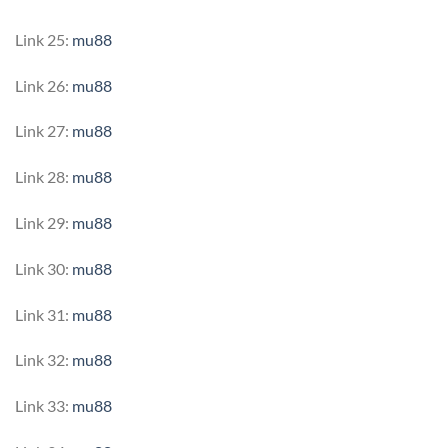
Link 25:
mu88
Link 26:
mu88
Link 27:
mu88
Link 28:
mu88
Link 29:
mu88
Link 30:
mu88
Link 31:
mu88
Link 32:
mu88
Link 33:
mu88