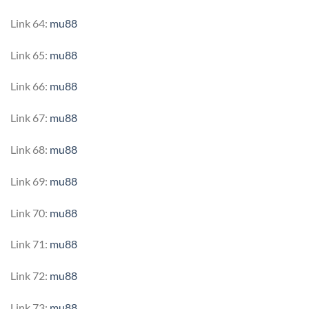
Link 64:
mu88
Link 65:
mu88
Link 66:
mu88
Link 67:
mu88
Link 68:
mu88
Link 69:
mu88
Link 70:
mu88
Link 71:
mu88
Link 72:
mu88
Link 73:
mu88