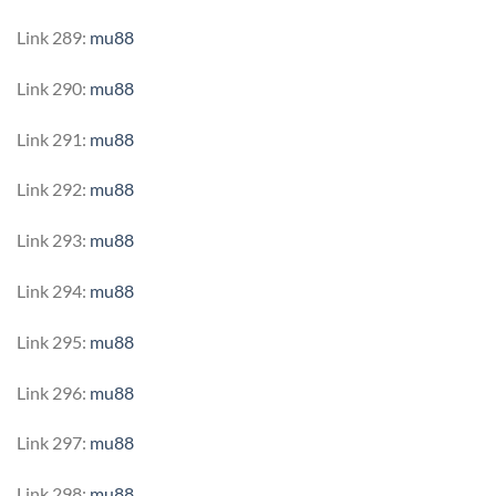
Link 289:
mu88
Link 290:
mu88
Link 291:
mu88
Link 292:
mu88
Link 293:
mu88
Link 294:
mu88
Link 295:
mu88
Link 296:
mu88
Link 297:
mu88
Link 298:
mu88