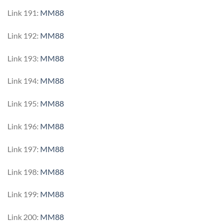
Link 191:
MM88
Link 192:
MM88
Link 193:
MM88
Link 194:
MM88
Link 195:
MM88
Link 196:
MM88
Link 197:
MM88
Link 198:
MM88
Link 199:
MM88
Link 200:
MM88