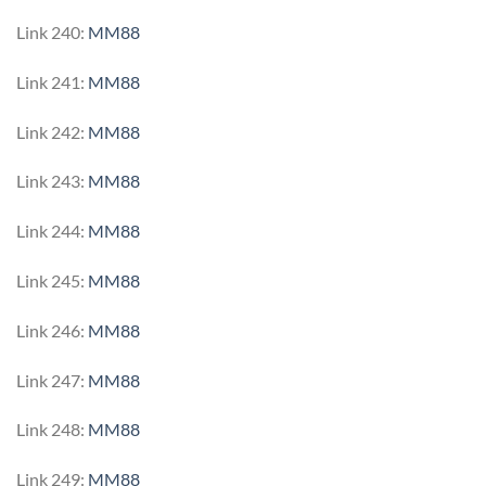
Link 240:
MM88
Link 241:
MM88
Link 242:
MM88
Link 243:
MM88
Link 244:
MM88
Link 245:
MM88
Link 246:
MM88
Link 247:
MM88
Link 248:
MM88
Link 249:
MM88