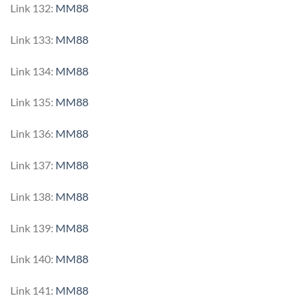
Link 132:
MM88
Link 133:
MM88
Link 134:
MM88
Link 135:
MM88
Link 136:
MM88
Link 137:
MM88
Link 138:
MM88
Link 139:
MM88
Link 140:
MM88
Link 141:
MM88