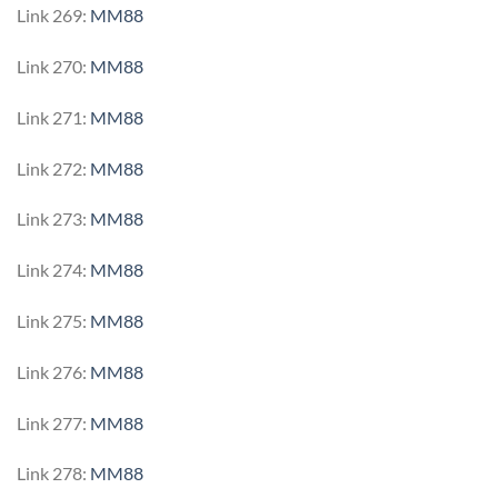
Link 269:
MM88
Link 270:
MM88
Link 271:
MM88
Link 272:
MM88
Link 273:
MM88
Link 274:
MM88
Link 275:
MM88
Link 276:
MM88
Link 277:
MM88
Link 278:
MM88