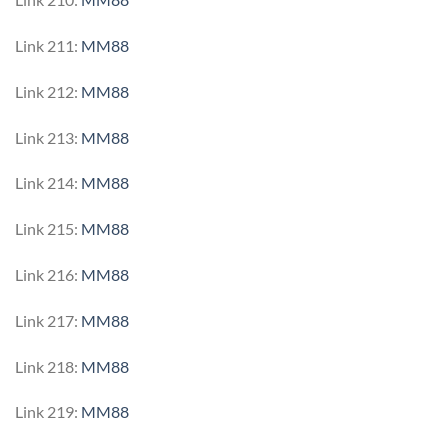
Link 211:
MM88
Link 212:
MM88
Link 213:
MM88
Link 214:
MM88
Link 215:
MM88
Link 216:
MM88
Link 217:
MM88
Link 218:
MM88
Link 219:
MM88