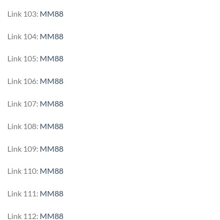
Link 103:
MM88
Link 104:
MM88
Link 105:
MM88
Link 106:
MM88
Link 107:
MM88
Link 108:
MM88
Link 109:
MM88
Link 110:
MM88
Link 111:
MM88
Link 112:
MM88