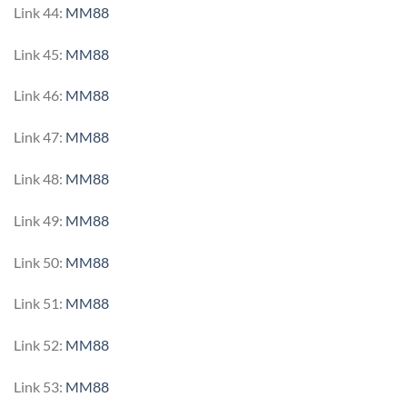
Link 44:
MM88
Link 45:
MM88
Link 46:
MM88
Link 47:
MM88
Link 48:
MM88
Link 49:
MM88
Link 50:
MM88
Link 51:
MM88
Link 52:
MM88
Link 53:
MM88