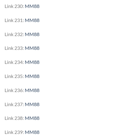
Link 230:
MM88
Link 231:
MM88
Link 232:
MM88
Link 233:
MM88
Link 234:
MM88
Link 235:
MM88
Link 236:
MM88
Link 237:
MM88
Link 238:
MM88
Link 239:
MM88