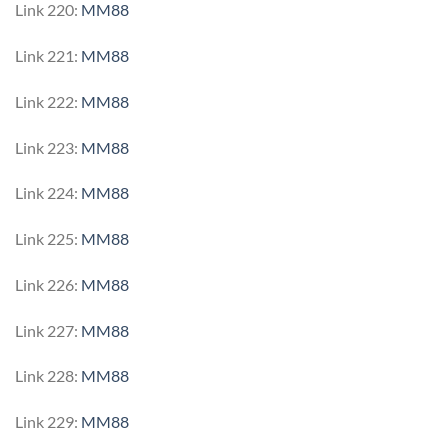
Link 220:
MM88
Link 221:
MM88
Link 222:
MM88
Link 223:
MM88
Link 224:
MM88
Link 225:
MM88
Link 226:
MM88
Link 227:
MM88
Link 228:
MM88
Link 229:
MM88