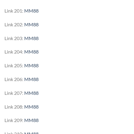
Link 201:
MM88
Link 202:
MM88
Link 203:
MM88
Link 204:
MM88
Link 205:
MM88
Link 206:
MM88
Link 207:
MM88
Link 208:
MM88
Link 209:
MM88
Link 210:
MM88