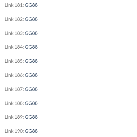
Link 181:
GG88
Link 182:
GG88
Link 183:
GG88
Link 184:
GG88
Link 185:
GG88
Link 186:
GG88
Link 187:
GG88
Link 188:
GG88
Link 189:
GG88
Link 190:
GG88