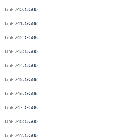
Link 240:
GG88
Link 241:
GG88
Link 242:
GG88
Link 243:
GG88
Link 244:
GG88
Link 245:
GG88
Link 246:
GG88
Link 247:
GG88
Link 248:
GG88
Link 249:
GG88