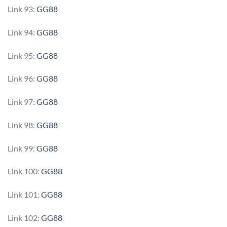
Link 93:
GG88
Link 94:
GG88
Link 95:
GG88
Link 96:
GG88
Link 97:
GG88
Link 98:
GG88
Link 99:
GG88
Link 100:
GG88
Link 101:
GG88
Link 102:
GG88