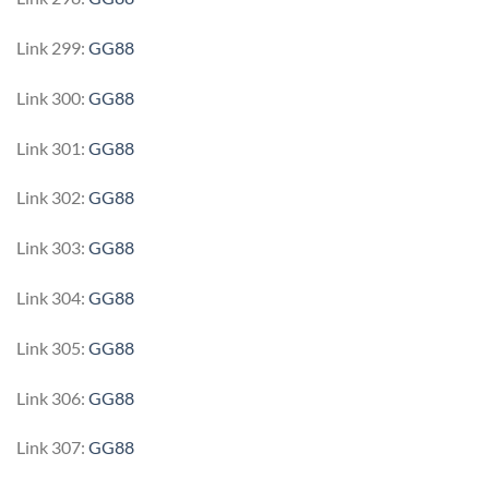
Link 299:
GG88
Link 300:
GG88
Link 301:
GG88
Link 302:
GG88
Link 303:
GG88
Link 304:
GG88
Link 305:
GG88
Link 306:
GG88
Link 307:
GG88