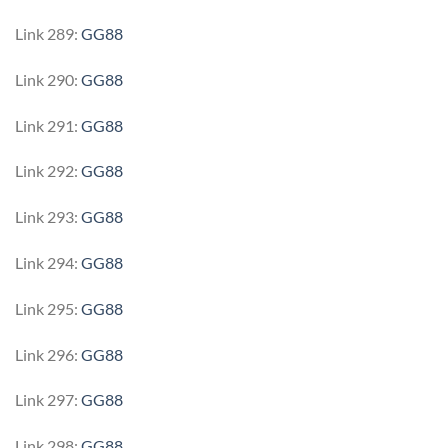
Link 289:
GG88
Link 290:
GG88
Link 291:
GG88
Link 292:
GG88
Link 293:
GG88
Link 294:
GG88
Link 295:
GG88
Link 296:
GG88
Link 297:
GG88
Link 298:
GG88