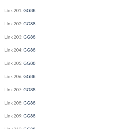
Link 201:
GG88
Link 202:
GG88
Link 203:
GG88
Link 204:
GG88
Link 205:
GG88
Link 206:
GG88
Link 207:
GG88
Link 208:
GG88
Link 209:
GG88
Link 210:
GG88