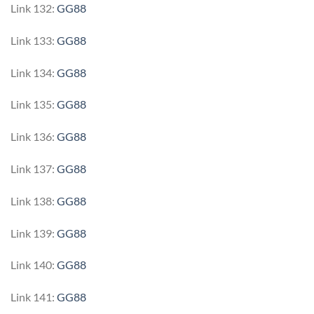
Link 132:
GG88
Link 133:
GG88
Link 134:
GG88
Link 135:
GG88
Link 136:
GG88
Link 137:
GG88
Link 138:
GG88
Link 139:
GG88
Link 140:
GG88
Link 141:
GG88