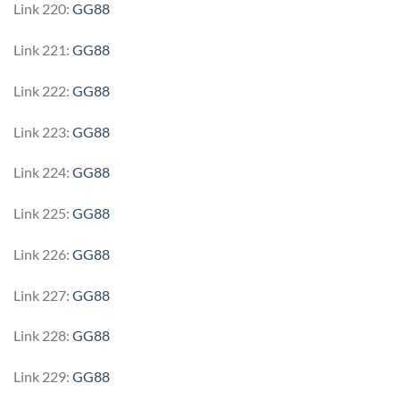
Link 220:
GG88
Link 221:
GG88
Link 222:
GG88
Link 223:
GG88
Link 224:
GG88
Link 225:
GG88
Link 226:
GG88
Link 227:
GG88
Link 228:
GG88
Link 229:
GG88