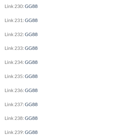
Link 230:
GG88
Link 231:
GG88
Link 232:
GG88
Link 233:
GG88
Link 234:
GG88
Link 235:
GG88
Link 236:
GG88
Link 237:
GG88
Link 238:
GG88
Link 239:
GG88