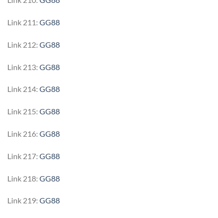
Link 211:
GG88
Link 212:
GG88
Link 213:
GG88
Link 214:
GG88
Link 215:
GG88
Link 216:
GG88
Link 217:
GG88
Link 218:
GG88
Link 219:
GG88