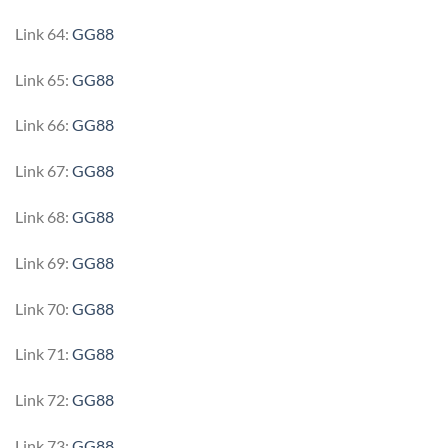
Link 64:
GG88
Link 65:
GG88
Link 66:
GG88
Link 67:
GG88
Link 68:
GG88
Link 69:
GG88
Link 70:
GG88
Link 71:
GG88
Link 72:
GG88
Link 73:
GG88