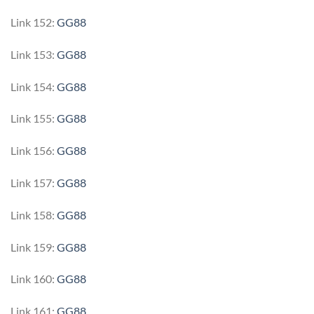
Link 152:
GG88
Link 153:
GG88
Link 154:
GG88
Link 155:
GG88
Link 156:
GG88
Link 157:
GG88
Link 158:
GG88
Link 159:
GG88
Link 160:
GG88
Link 161:
GG88