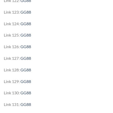
Link 122:
GG88
Link 123:
GG88
Link 124:
GG88
Link 125:
GG88
Link 126:
GG88
Link 127:
GG88
Link 128:
GG88
Link 129:
GG88
Link 130:
GG88
Link 131:
GG88