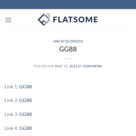
Skip
to
content
UNCATEGORIZED
GG88
POSTED ON
JULY 17, 2026
BY
ADMINPBN
Link 1:
GG88
Link 2:
GG88
Link 3:
GG88
Link 4:
GG88