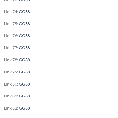
Link 74:
GG88
Link 75:
GG88
Link 76:
GG88
Link 77:
GG88
Link 78:
GG88
Link 79:
GG88
Link 80:
GG88
Link 81:
GG88
Link 82:
GG88