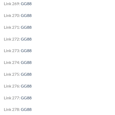
Link 269:
GG88
Link 270:
GG88
Link 271:
GG88
Link 272:
GG88
Link 273:
GG88
Link 274:
GG88
Link 275:
GG88
Link 276:
GG88
Link 277:
GG88
Link 278:
GG88