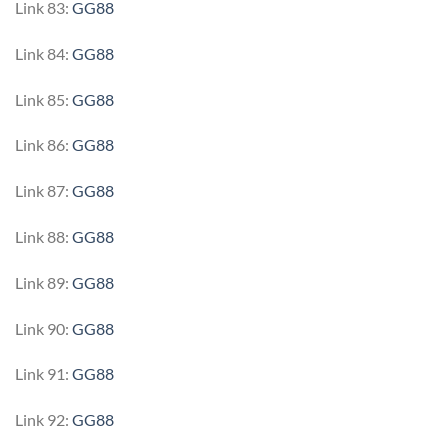
Link 83:
GG88
Link 84:
GG88
Link 85:
GG88
Link 86:
GG88
Link 87:
GG88
Link 88:
GG88
Link 89:
GG88
Link 90:
GG88
Link 91:
GG88
Link 92:
GG88