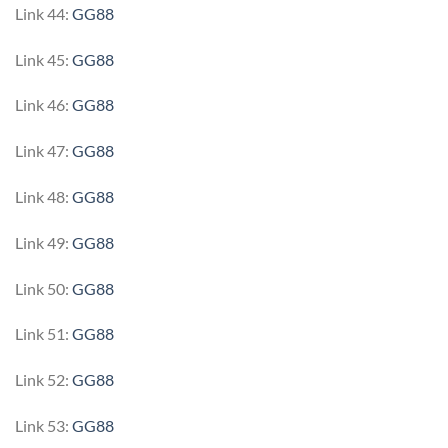
Link 44:
GG88
Link 45:
GG88
Link 46:
GG88
Link 47:
GG88
Link 48:
GG88
Link 49:
GG88
Link 50:
GG88
Link 51:
GG88
Link 52:
GG88
Link 53:
GG88