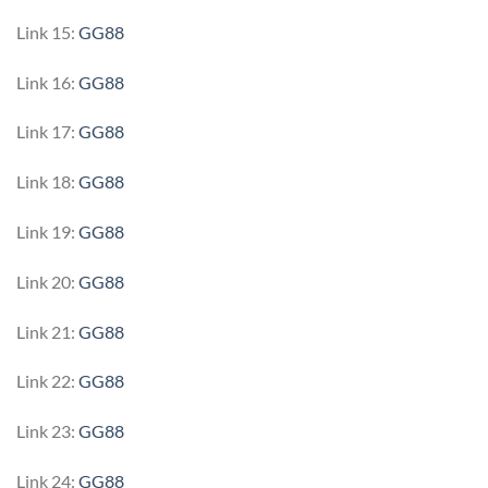
Link 15:
GG88
Link 16:
GG88
Link 17:
GG88
Link 18:
GG88
Link 19:
GG88
Link 20:
GG88
Link 21:
GG88
Link 22:
GG88
Link 23:
GG88
Link 24:
GG88