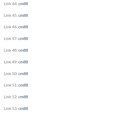
Link 44:
cm88
Link 45:
cm88
Link 46:
cm88
Link 47:
cm88
Link 48:
cm88
Link 49:
cm88
Link 50:
cm88
Link 51:
cm88
Link 52:
cm88
Link 53:
cm88