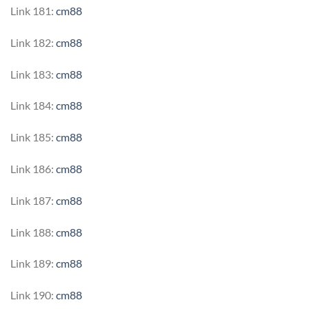
Link 181:
cm88
Link 182:
cm88
Link 183:
cm88
Link 184:
cm88
Link 185:
cm88
Link 186:
cm88
Link 187:
cm88
Link 188:
cm88
Link 189:
cm88
Link 190:
cm88