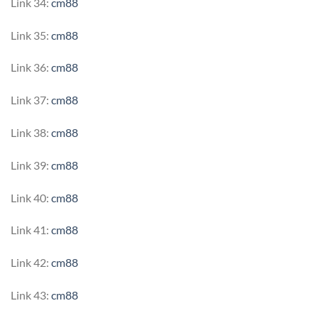
Link 34:
cm88
Link 35:
cm88
Link 36:
cm88
Link 37:
cm88
Link 38:
cm88
Link 39:
cm88
Link 40:
cm88
Link 41:
cm88
Link 42:
cm88
Link 43:
cm88