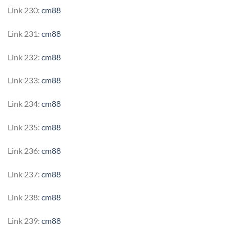
Link 230:
cm88
Link 231:
cm88
Link 232:
cm88
Link 233:
cm88
Link 234:
cm88
Link 235:
cm88
Link 236:
cm88
Link 237:
cm88
Link 238:
cm88
Link 239:
cm88