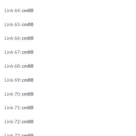
Link 64:
cm88
Link 65:
cm88
Link 66:
cm88
Link 67:
cm88
Link 68:
cm88
Link 69:
cm88
Link 70:
cm88
Link 71:
cm88
Link 72:
cm88
Link 73:
cm88