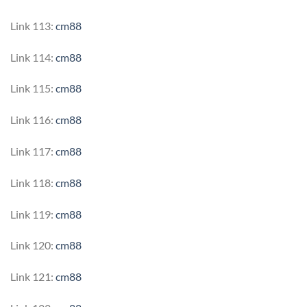
Link 113:
cm88
Link 114:
cm88
Link 115:
cm88
Link 116:
cm88
Link 117:
cm88
Link 118:
cm88
Link 119:
cm88
Link 120:
cm88
Link 121:
cm88