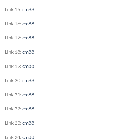
Link 15:
cm88
Link 16:
cm88
Link 17:
cm88
Link 18:
cm88
Link 19:
cm88
Link 20:
cm88
Link 21:
cm88
Link 22:
cm88
Link 23:
cm88
Link 24:
cm88