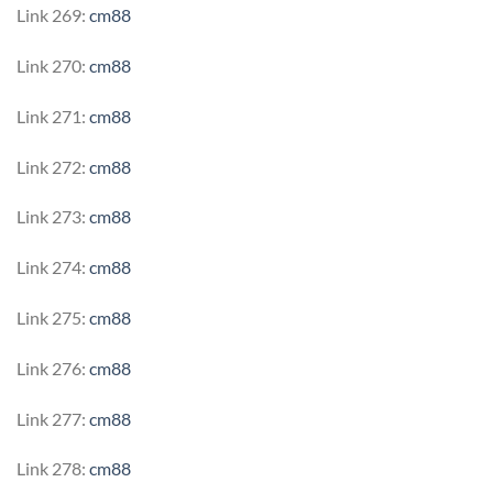
Link 269:
cm88
Link 270:
cm88
Link 271:
cm88
Link 272:
cm88
Link 273:
cm88
Link 274:
cm88
Link 275:
cm88
Link 276:
cm88
Link 277:
cm88
Link 278:
cm88