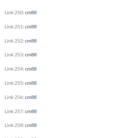
Link 250:
cm88
Link 251:
cm88
Link 252:
cm88
Link 253:
cm88
Link 254:
cm88
Link 255:
cm88
Link 256:
cm88
Link 257:
cm88
Link 258:
cm88