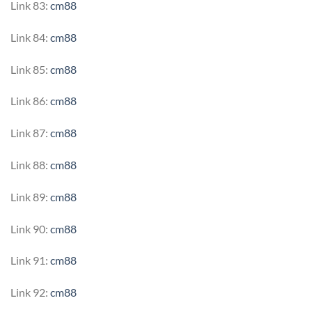
Link 83:
cm88
Link 84:
cm88
Link 85:
cm88
Link 86:
cm88
Link 87:
cm88
Link 88:
cm88
Link 89:
cm88
Link 90:
cm88
Link 91:
cm88
Link 92:
cm88