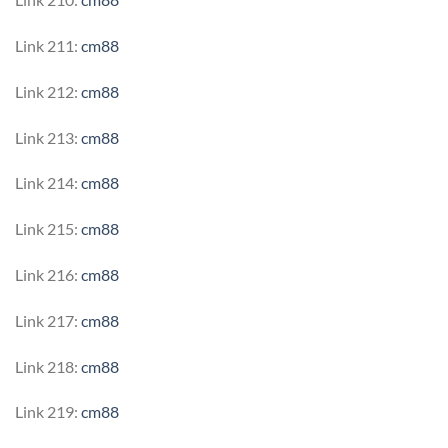
Link 211:
cm88
Link 212:
cm88
Link 213:
cm88
Link 214:
cm88
Link 215:
cm88
Link 216:
cm88
Link 217:
cm88
Link 218:
cm88
Link 219:
cm88