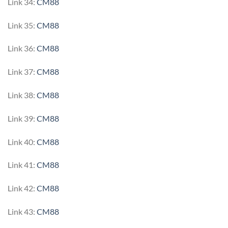
Link 34:
CM88
Link 35:
CM88
Link 36:
CM88
Link 37:
CM88
Link 38:
CM88
Link 39:
CM88
Link 40:
CM88
Link 41:
CM88
Link 42:
CM88
Link 43:
CM88