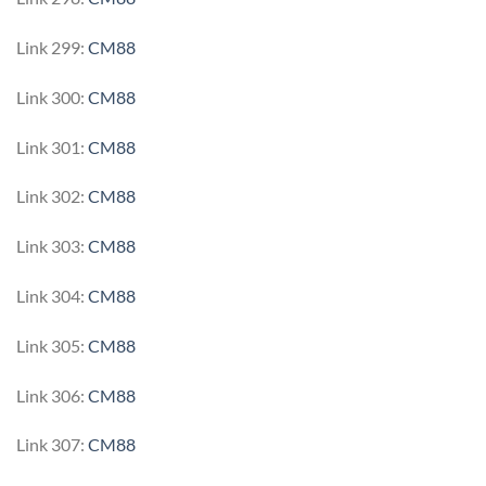
Link 299:
CM88
Link 300:
CM88
Link 301:
CM88
Link 302:
CM88
Link 303:
CM88
Link 304:
CM88
Link 305:
CM88
Link 306:
CM88
Link 307:
CM88