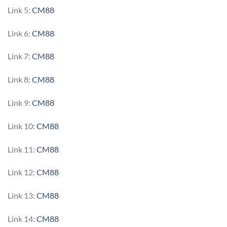
Link 5:
CM88
Link 6:
CM88
Link 7:
CM88
Link 8:
CM88
Link 9:
CM88
Link 10:
CM88
Link 11:
CM88
Link 12:
CM88
Link 13:
CM88
Link 14:
CM88