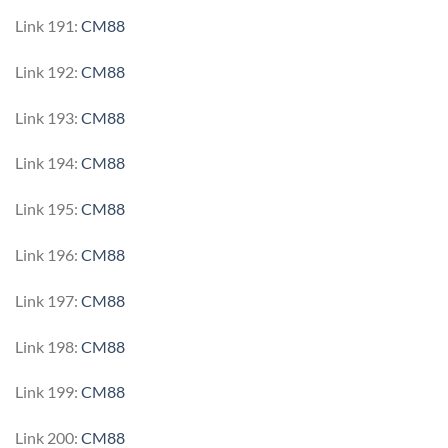
Link 191:
CM88
Link 192:
CM88
Link 193:
CM88
Link 194:
CM88
Link 195:
CM88
Link 196:
CM88
Link 197:
CM88
Link 198:
CM88
Link 199:
CM88
Link 200:
CM88