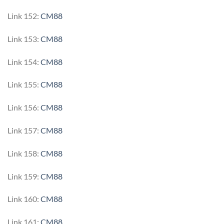
Link 152:
CM88
Link 153:
CM88
Link 154:
CM88
Link 155:
CM88
Link 156:
CM88
Link 157:
CM88
Link 158:
CM88
Link 159:
CM88
Link 160:
CM88
Link 161:
CM88