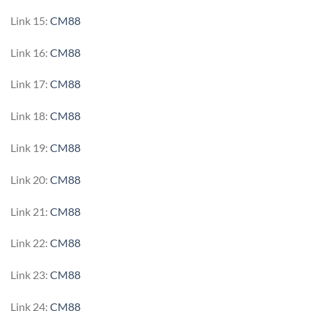
Link 15:
CM88
Link 16:
CM88
Link 17:
CM88
Link 18:
CM88
Link 19:
CM88
Link 20:
CM88
Link 21:
CM88
Link 22:
CM88
Link 23:
CM88
Link 24:
CM88