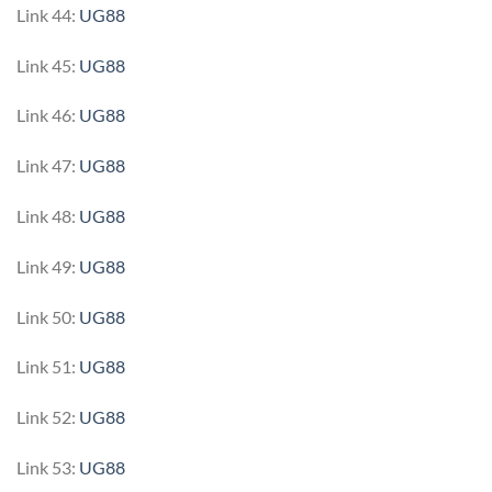
Link 44:
UG88
Link 45:
UG88
Link 46:
UG88
Link 47:
UG88
Link 48:
UG88
Link 49:
UG88
Link 50:
UG88
Link 51:
UG88
Link 52:
UG88
Link 53:
UG88