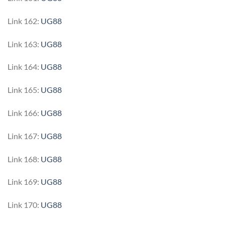
Link 162:
UG88
Link 163:
UG88
Link 164:
UG88
Link 165:
UG88
Link 166:
UG88
Link 167:
UG88
Link 168:
UG88
Link 169:
UG88
Link 170:
UG88