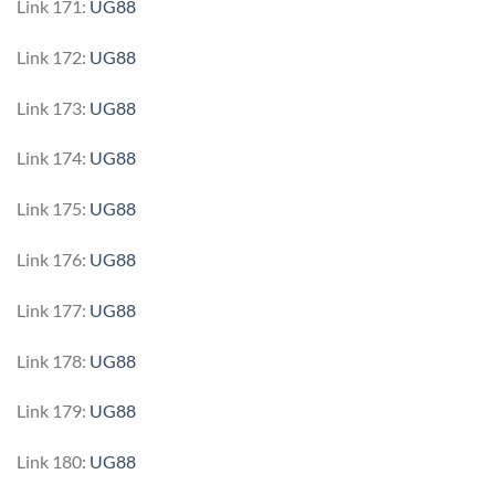
Link 171:
UG88
Link 172:
UG88
Link 173:
UG88
Link 174:
UG88
Link 175:
UG88
Link 176:
UG88
Link 177:
UG88
Link 178:
UG88
Link 179:
UG88
Link 180:
UG88