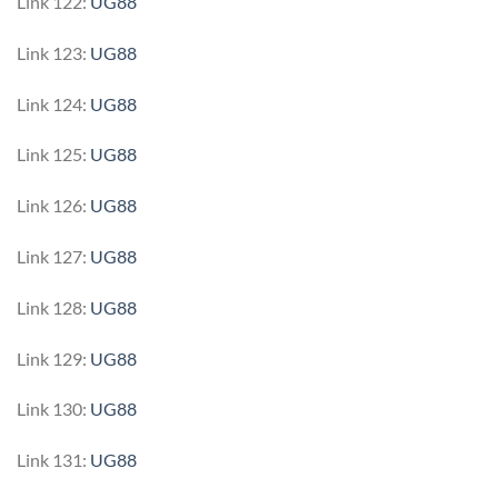
Link 122:
UG88
Link 123:
UG88
Link 124:
UG88
Link 125:
UG88
Link 126:
UG88
Link 127:
UG88
Link 128:
UG88
Link 129:
UG88
Link 130:
UG88
Link 131:
UG88