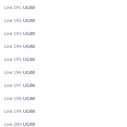
Link 191:
UG88
Link 192:
UG88
Link 193:
UG88
Link 194:
UG88
Link 195:
UG88
Link 196:
UG88
Link 197:
UG88
Link 198:
UG88
Link 199:
UG88
Link 200:
UG88