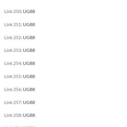
Link 250:
UG88
Link 251:
UG88
Link 252:
UG88
Link 253:
UG88
Link 254:
UG88
Link 255:
UG88
Link 256:
UG88
Link 257:
UG88
Link 258:
UG88