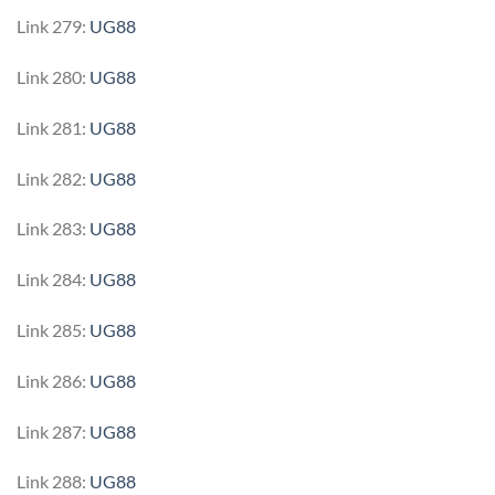
Link 279:
UG88
Link 280:
UG88
Link 281:
UG88
Link 282:
UG88
Link 283:
UG88
Link 284:
UG88
Link 285:
UG88
Link 286:
UG88
Link 287:
UG88
Link 288:
UG88