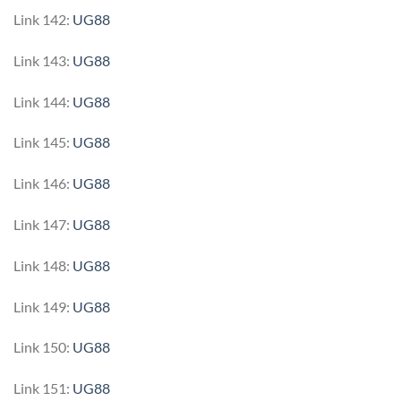
Link 142:
UG88
Link 143:
UG88
Link 144:
UG88
Link 145:
UG88
Link 146:
UG88
Link 147:
UG88
Link 148:
UG88
Link 149:
UG88
Link 150:
UG88
Link 151:
UG88