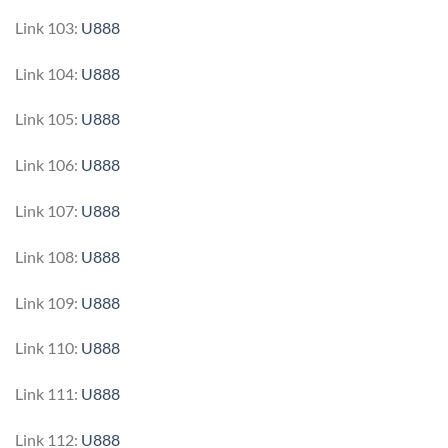
Link 103:
U888
Link 104:
U888
Link 105:
U888
Link 106:
U888
Link 107:
U888
Link 108:
U888
Link 109:
U888
Link 110:
U888
Link 111:
U888
Link 112:
U888