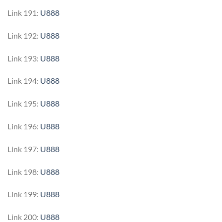
Link 191:
U888
Link 192:
U888
Link 193:
U888
Link 194:
U888
Link 195:
U888
Link 196:
U888
Link 197:
U888
Link 198:
U888
Link 199:
U888
Link 200:
U888