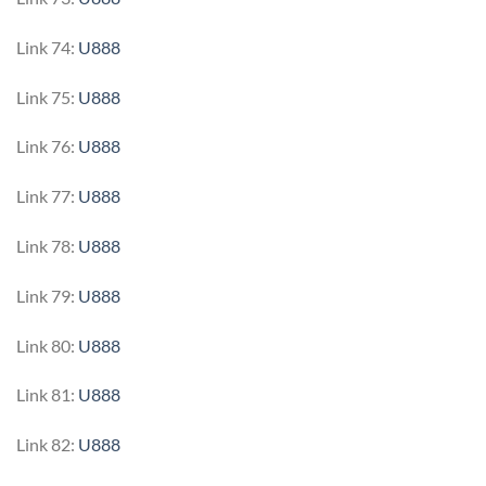
Link 74:
U888
Link 75:
U888
Link 76:
U888
Link 77:
U888
Link 78:
U888
Link 79:
U888
Link 80:
U888
Link 81:
U888
Link 82:
U888