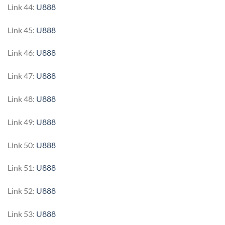
Link 44:
U888
Link 45:
U888
Link 46:
U888
Link 47:
U888
Link 48:
U888
Link 49:
U888
Link 50:
U888
Link 51:
U888
Link 52:
U888
Link 53:
U888