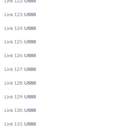
Link 122:
U888
Link 123:
U888
Link 124:
U888
Link 125:
U888
Link 126:
U888
Link 127:
U888
Link 128:
U888
Link 129:
U888
Link 130:
U888
Link 131:
U888