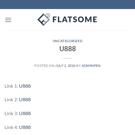
Skip
to
content
UNCATEGORIZED
U888
POSTED ON
JULY 2, 2026
BY
ADMINPBN
Link 1:
U888
Link 2:
U888
Link 3:
U888
Link 4:
U888