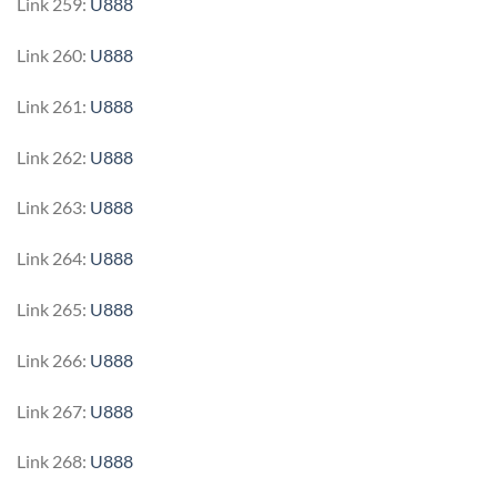
Link 259:
U888
Link 260:
U888
Link 261:
U888
Link 262:
U888
Link 263:
U888
Link 264:
U888
Link 265:
U888
Link 266:
U888
Link 267:
U888
Link 268:
U888