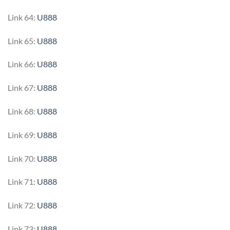
Link 64:
U888
Link 65:
U888
Link 66:
U888
Link 67:
U888
Link 68:
U888
Link 69:
U888
Link 70:
U888
Link 71:
U888
Link 72:
U888
Link 73:
U888