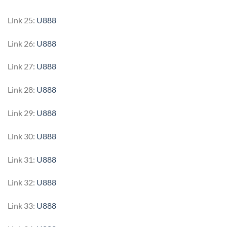
Link 25:
U888
Link 26:
U888
Link 27:
U888
Link 28:
U888
Link 29:
U888
Link 30:
U888
Link 31:
U888
Link 32:
U888
Link 33:
U888