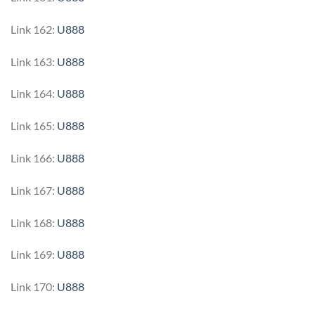
Link 162:
U888
Link 163:
U888
Link 164:
U888
Link 165:
U888
Link 166:
U888
Link 167:
U888
Link 168:
U888
Link 169:
U888
Link 170:
U888