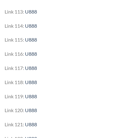
Link 113:
U888
Link 114:
U888
Link 115:
U888
Link 116:
U888
Link 117:
U888
Link 118:
U888
Link 119:
U888
Link 120:
U888
Link 121:
U888