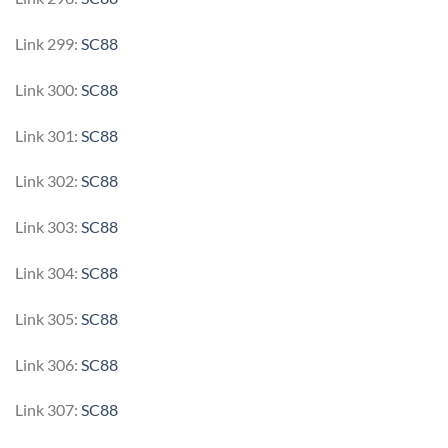
Link 299:
SC88
Link 300:
SC88
Link 301:
SC88
Link 302:
SC88
Link 303:
SC88
Link 304:
SC88
Link 305:
SC88
Link 306:
SC88
Link 307:
SC88