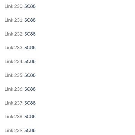
Link 230:
SC88
Link 231:
SC88
Link 232:
SC88
Link 233:
SC88
Link 234:
SC88
Link 235:
SC88
Link 236:
SC88
Link 237:
SC88
Link 238:
SC88
Link 239:
SC88