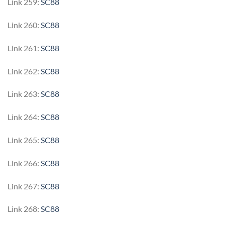
Link 259:
SC88
Link 260:
SC88
Link 261:
SC88
Link 262:
SC88
Link 263:
SC88
Link 264:
SC88
Link 265:
SC88
Link 266:
SC88
Link 267:
SC88
Link 268:
SC88