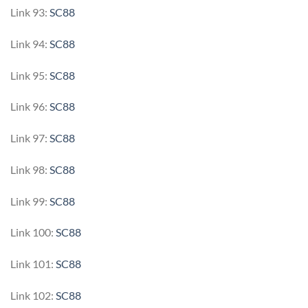
Link 93:
SC88
Link 94:
SC88
Link 95:
SC88
Link 96:
SC88
Link 97:
SC88
Link 98:
SC88
Link 99:
SC88
Link 100:
SC88
Link 101:
SC88
Link 102:
SC88