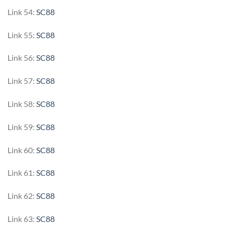
Link 54:
SC88
Link 55:
SC88
Link 56:
SC88
Link 57:
SC88
Link 58:
SC88
Link 59:
SC88
Link 60:
SC88
Link 61:
SC88
Link 62:
SC88
Link 63:
SC88