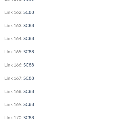
Link 162:
SC88
Link 163:
SC88
Link 164:
SC88
Link 165:
SC88
Link 166:
SC88
Link 167:
SC88
Link 168:
SC88
Link 169:
SC88
Link 170:
SC88