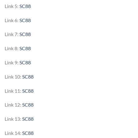
Link 5:
SC88
Link 6:
SC88
Link 7:
SC88
Link 8:
SC88
Link 9:
SC88
Link 10:
SC88
Link 11:
SC88
Link 12:
SC88
Link 13:
SC88
Link 14:
SC88