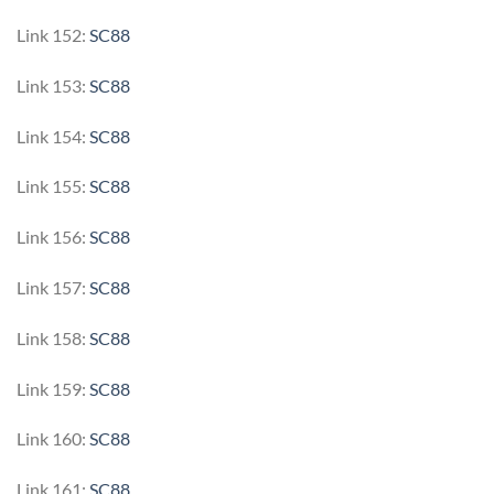
Link 152:
SC88
Link 153:
SC88
Link 154:
SC88
Link 155:
SC88
Link 156:
SC88
Link 157:
SC88
Link 158:
SC88
Link 159:
SC88
Link 160:
SC88
Link 161:
SC88