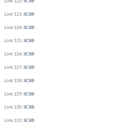
Link 122:
SC88
Link 123:
SC88
Link 124:
SC88
Link 125:
SC88
Link 126:
SC88
Link 127:
SC88
Link 128:
SC88
Link 129:
SC88
Link 130:
SC88
Link 131:
SC88