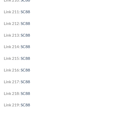
Link 211:
SC88
Link 212:
SC88
Link 213:
SC88
Link 214:
SC88
Link 215:
SC88
Link 216:
SC88
Link 217:
SC88
Link 218:
SC88
Link 219:
SC88