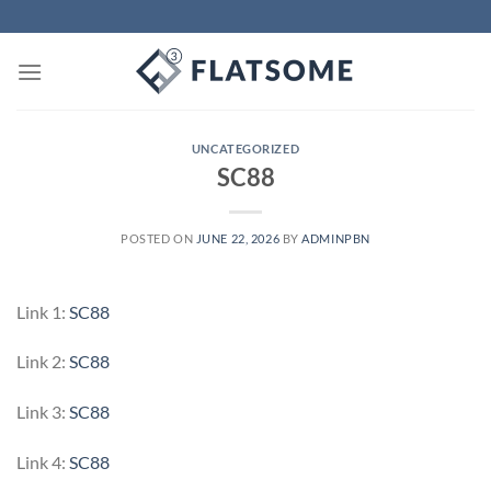
Skip
to
content
UNCATEGORIZED
SC88
POSTED ON
JUNE 22, 2026
BY
ADMINPBN
Link 1:
SC88
Link 2:
SC88
Link 3:
SC88
Link 4:
SC88