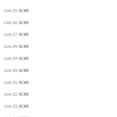
Link 25:
SC88
Link 26:
SC88
Link 27:
SC88
Link 28:
SC88
Link 29:
SC88
Link 30:
SC88
Link 31:
SC88
Link 32:
SC88
Link 33:
SC88