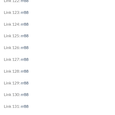
Link 122:
rr88
Link 123:
rr88
Link 124:
rr88
Link 125:
rr88
Link 126:
rr88
Link 127:
rr88
Link 128:
rr88
Link 129:
rr88
Link 130:
rr88
Link 131:
rr88