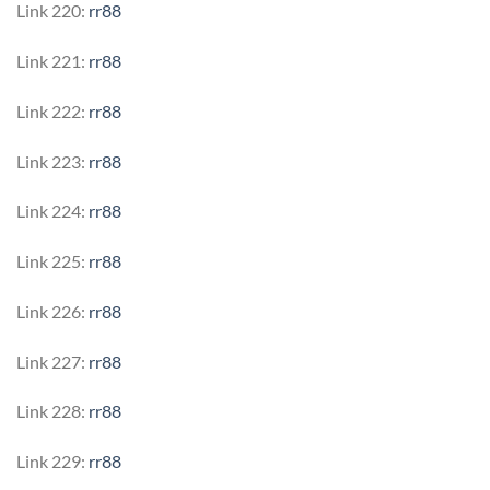
Link 220:
rr88
Link 221:
rr88
Link 222:
rr88
Link 223:
rr88
Link 224:
rr88
Link 225:
rr88
Link 226:
rr88
Link 227:
rr88
Link 228:
rr88
Link 229:
rr88