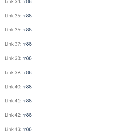
Link 34:
rr88
Link 35:
rr88
Link 36:
rr88
Link 37:
rr88
Link 38:
rr88
Link 39:
rr88
Link 40:
rr88
Link 41:
rr88
Link 42:
rr88
Link 43:
rr88