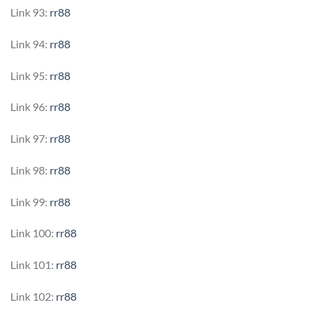
Link 93:
rr88
Link 94:
rr88
Link 95:
rr88
Link 96:
rr88
Link 97:
rr88
Link 98:
rr88
Link 99:
rr88
Link 100:
rr88
Link 101:
rr88
Link 102:
rr88