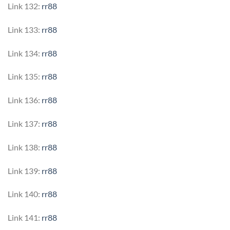
Link 132:
rr88
Link 133:
rr88
Link 134:
rr88
Link 135:
rr88
Link 136:
rr88
Link 137:
rr88
Link 138:
rr88
Link 139:
rr88
Link 140:
rr88
Link 141:
rr88