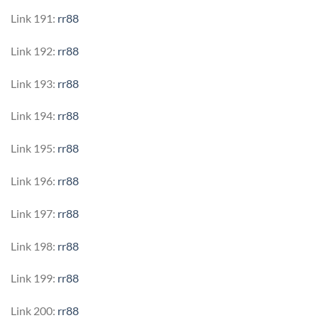
Link 191:
rr88
Link 192:
rr88
Link 193:
rr88
Link 194:
rr88
Link 195:
rr88
Link 196:
rr88
Link 197:
rr88
Link 198:
rr88
Link 199:
rr88
Link 200:
rr88