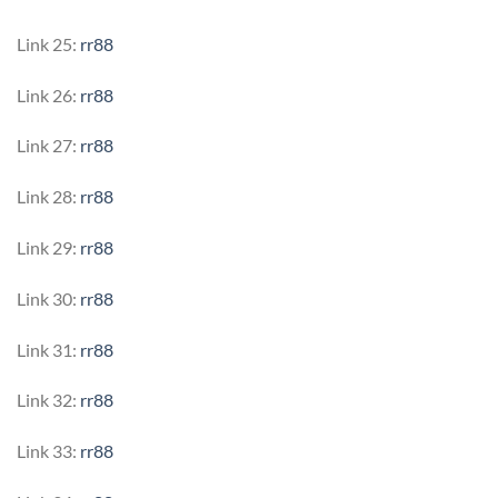
Link 25:
rr88
Link 26:
rr88
Link 27:
rr88
Link 28:
rr88
Link 29:
rr88
Link 30:
rr88
Link 31:
rr88
Link 32:
rr88
Link 33:
rr88