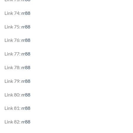
Link 74:
rr88
Link 75:
rr88
Link 76:
rr88
Link 77:
rr88
Link 78:
rr88
Link 79:
rr88
Link 80:
rr88
Link 81:
rr88
Link 82:
rr88