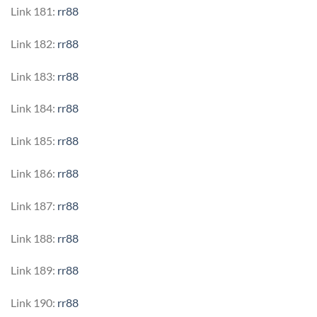
Link 181:
rr88
Link 182:
rr88
Link 183:
rr88
Link 184:
rr88
Link 185:
rr88
Link 186:
rr88
Link 187:
rr88
Link 188:
rr88
Link 189:
rr88
Link 190:
rr88