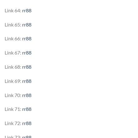
Link 64:
rr88
Link 65:
rr88
Link 66:
rr88
Link 67:
rr88
Link 68:
rr88
Link 69:
rr88
Link 70:
rr88
Link 71:
rr88
Link 72:
rr88
Link 73:
rr88