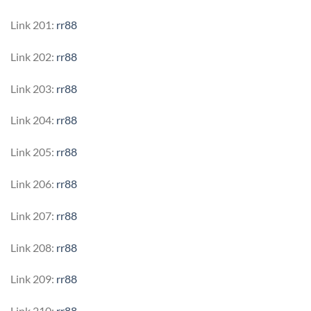
Link 201:
rr88
Link 202:
rr88
Link 203:
rr88
Link 204:
rr88
Link 205:
rr88
Link 206:
rr88
Link 207:
rr88
Link 208:
rr88
Link 209:
rr88
Link 210:
rr88