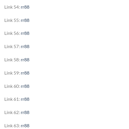
Link 54:
rr88
Link 55:
rr88
Link 56:
rr88
Link 57:
rr88
Link 58:
rr88
Link 59:
rr88
Link 60:
rr88
Link 61:
rr88
Link 62:
rr88
Link 63:
rr88