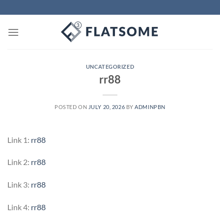
Skip
to
content
UNCATEGORIZED
rr88
POSTED ON
JULY 20, 2026
BY
ADMINPBN
Link 1:
rr88
Link 2:
rr88
Link 3:
rr88
Link 4:
rr88