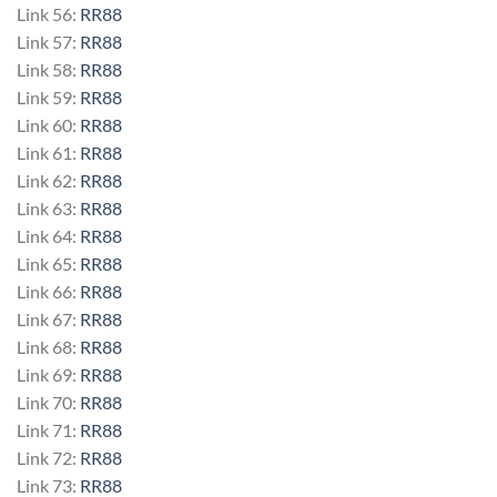
Link 56:
RR88
Link 57:
RR88
Link 58:
RR88
Link 59:
RR88
Link 60:
RR88
Link 61:
RR88
Link 62:
RR88
Link 63:
RR88
Link 64:
RR88
Link 65:
RR88
Link 66:
RR88
Link 67:
RR88
Link 68:
RR88
Link 69:
RR88
Link 70:
RR88
Link 71:
RR88
Link 72:
RR88
Link 73:
RR88