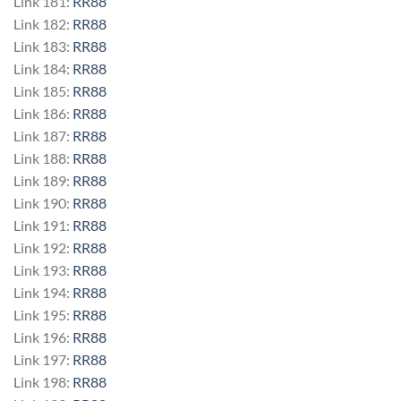
Link 181:
RR88
Link 182:
RR88
Link 183:
RR88
Link 184:
RR88
Link 185:
RR88
Link 186:
RR88
Link 187:
RR88
Link 188:
RR88
Link 189:
RR88
Link 190:
RR88
Link 191:
RR88
Link 192:
RR88
Link 193:
RR88
Link 194:
RR88
Link 195:
RR88
Link 196:
RR88
Link 197:
RR88
Link 198:
RR88