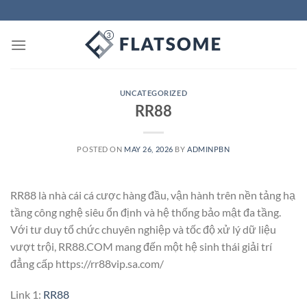
Skip
to
content
UNCATEGORIZED
RR88
POSTED ON
MAY 26, 2026
BY
ADMINPBN
RR88 là nhà cái cá cược hàng đầu, vận hành trên nền tảng hạ
tầng công nghệ siêu ổn định và hệ thống bảo mật đa tầng.
Với tư duy tổ chức chuyên nghiệp và tốc độ xử lý dữ liệu
vượt trội, RR88.COM mang đến một hệ sinh thái giải trí
đẳng cấp https://rr88vip.sa.com/
Link 1:
RR88