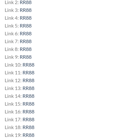
Link 2:
RR88
Link 3:
RR88
Link 4:
RR88
Link 5:
RR88
Link 6:
RR88
Link 7:
RR88
Link 8:
RR88
Link 9:
RR88
Link 10:
RR88
Link 11:
RR88
Link 12:
RR88
Link 13:
RR88
Link 14:
RR88
Link 15:
RR88
Link 16:
RR88
Link 17:
RR88
Link 18:
RR88
Link 19:
RR88