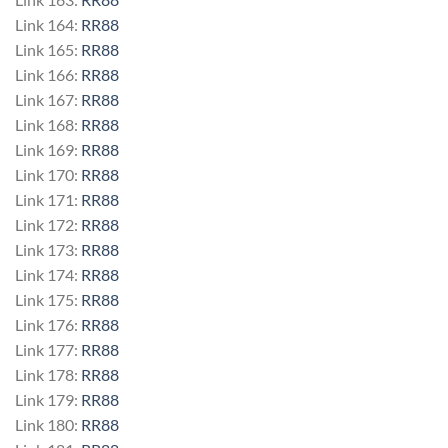
Link 164:
RR88
Link 165:
RR88
Link 166:
RR88
Link 167:
RR88
Link 168:
RR88
Link 169:
RR88
Link 170:
RR88
Link 171:
RR88
Link 172:
RR88
Link 173:
RR88
Link 174:
RR88
Link 175:
RR88
Link 176:
RR88
Link 177:
RR88
Link 178:
RR88
Link 179:
RR88
Link 180:
RR88