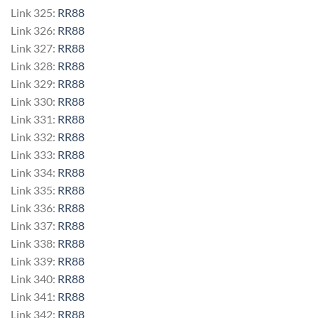
Link 325:
RR88
Link 326:
RR88
Link 327:
RR88
Link 328:
RR88
Link 329:
RR88
Link 330:
RR88
Link 331:
RR88
Link 332:
RR88
Link 333:
RR88
Link 334:
RR88
Link 335:
RR88
Link 336:
RR88
Link 337:
RR88
Link 338:
RR88
Link 339:
RR88
Link 340:
RR88
Link 341:
RR88
Link 342:
RR88