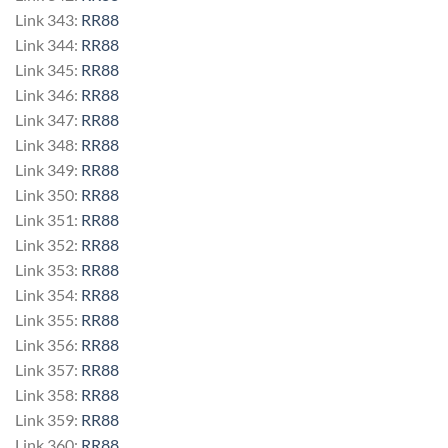
Link 343:
RR88
Link 344:
RR88
Link 345:
RR88
Link 346:
RR88
Link 347:
RR88
Link 348:
RR88
Link 349:
RR88
Link 350:
RR88
Link 351:
RR88
Link 352:
RR88
Link 353:
RR88
Link 354:
RR88
Link 355:
RR88
Link 356:
RR88
Link 357:
RR88
Link 358:
RR88
Link 359:
RR88
Link 360:
RR88