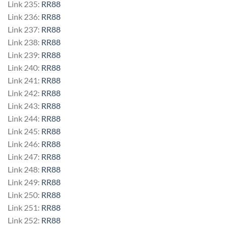
Link 235:
RR88
Link 236:
RR88
Link 237:
RR88
Link 238:
RR88
Link 239:
RR88
Link 240:
RR88
Link 241:
RR88
Link 242:
RR88
Link 243:
RR88
Link 244:
RR88
Link 245:
RR88
Link 246:
RR88
Link 247:
RR88
Link 248:
RR88
Link 249:
RR88
Link 250:
RR88
Link 251:
RR88
Link 252:
RR88