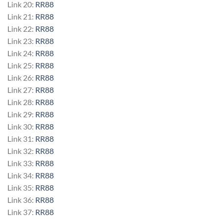
Link 20:
RR88
Link 21:
RR88
Link 22:
RR88
Link 23:
RR88
Link 24:
RR88
Link 25:
RR88
Link 26:
RR88
Link 27:
RR88
Link 28:
RR88
Link 29:
RR88
Link 30:
RR88
Link 31:
RR88
Link 32:
RR88
Link 33:
RR88
Link 34:
RR88
Link 35:
RR88
Link 36:
RR88
Link 37:
RR88