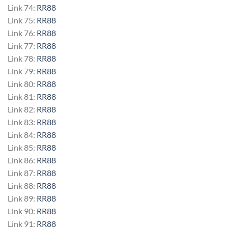
Link 74:
RR88
Link 75:
RR88
Link 76:
RR88
Link 77:
RR88
Link 78:
RR88
Link 79:
RR88
Link 80:
RR88
Link 81:
RR88
Link 82:
RR88
Link 83:
RR88
Link 84:
RR88
Link 85:
RR88
Link 86:
RR88
Link 87:
RR88
Link 88:
RR88
Link 89:
RR88
Link 90:
RR88
Link 91:
RR88