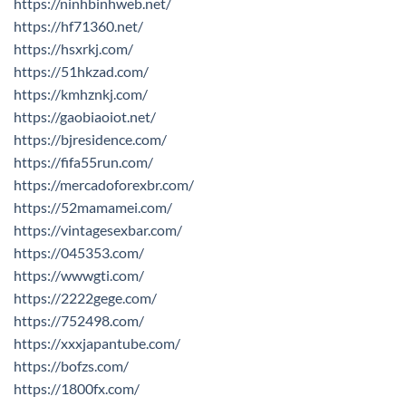
https://ninhbinhweb.net/
https://hf71360.net/
https://hsxrkj.com/
https://51hkzad.com/
https://kmhznkj.com/
https://gaobiaoiot.net/
https://bjresidence.com/
https://fifa55run.com/
https://mercadoforexbr.com/
https://52mamamei.com/
https://vintagesexbar.com/
https://045353.com/
https://wwwgti.com/
https://2222gege.com/
https://752498.com/
https://xxxjapantube.com/
https://bofzs.com/
https://1800fx.com/