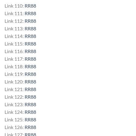
Link 110:
RR88
Link 111:
RR88
Link 112:
RR88
Link 113:
RR88
Link 114:
RR88
Link 115:
RR88
Link 116:
RR88
Link 117:
RR88
Link 118:
RR88
Link 119:
RR88
Link 120:
RR88
Link 121:
RR88
Link 122:
RR88
Link 123:
RR88
Link 124:
RR88
Link 125:
RR88
Link 126:
RR88
Link 127:
RR88