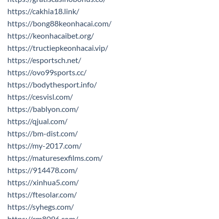
https://cakhia18.link/
https://bong88keonhacai.com/
https://keonhacaibet.org/
https://tructiepkeonhacai.vip/
https://esportsch.net/
https://ovo99sports.cc/
https://bodythesport.info/
https://cesvisl.com/
https://bablyon.com/
https://qjual.com/
https://bm-dist.com/
https://my-2017.com/
https://maturesexfilms.com/
https://914478.com/
https://xinhua5.com/
https://ftesolar.com/
https://syhegs.com/
https://cm8096.com/