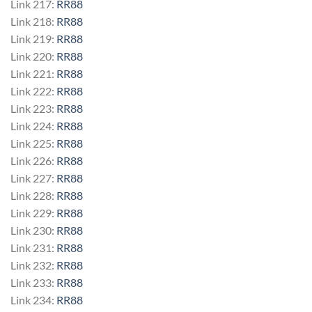
Link 217:
RR88
Link 218:
RR88
Link 219:
RR88
Link 220:
RR88
Link 221:
RR88
Link 222:
RR88
Link 223:
RR88
Link 224:
RR88
Link 225:
RR88
Link 226:
RR88
Link 227:
RR88
Link 228:
RR88
Link 229:
RR88
Link 230:
RR88
Link 231:
RR88
Link 232:
RR88
Link 233:
RR88
Link 234:
RR88