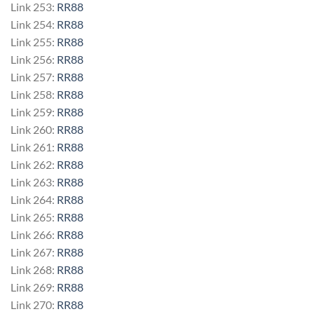
Link 253:
RR88
Link 254:
RR88
Link 255:
RR88
Link 256:
RR88
Link 257:
RR88
Link 258:
RR88
Link 259:
RR88
Link 260:
RR88
Link 261:
RR88
Link 262:
RR88
Link 263:
RR88
Link 264:
RR88
Link 265:
RR88
Link 266:
RR88
Link 267:
RR88
Link 268:
RR88
Link 269:
RR88
Link 270:
RR88