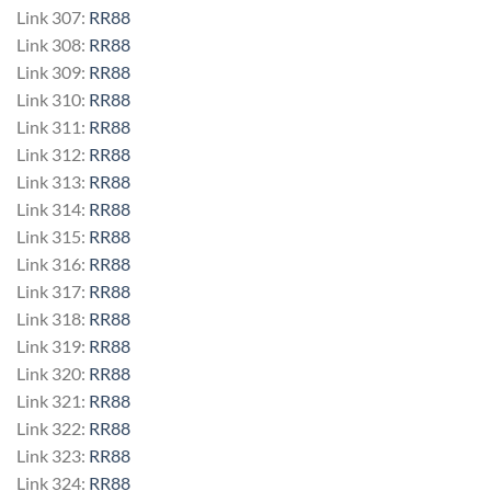
Link 307:
RR88
Link 308:
RR88
Link 309:
RR88
Link 310:
RR88
Link 311:
RR88
Link 312:
RR88
Link 313:
RR88
Link 314:
RR88
Link 315:
RR88
Link 316:
RR88
Link 317:
RR88
Link 318:
RR88
Link 319:
RR88
Link 320:
RR88
Link 321:
RR88
Link 322:
RR88
Link 323:
RR88
Link 324:
RR88