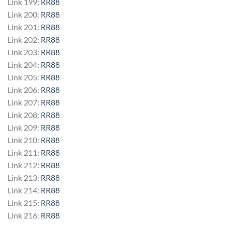
Link 199:
RR88
Link 200:
RR88
Link 201:
RR88
Link 202:
RR88
Link 203:
RR88
Link 204:
RR88
Link 205:
RR88
Link 206:
RR88
Link 207:
RR88
Link 208:
RR88
Link 209:
RR88
Link 210:
RR88
Link 211:
RR88
Link 212:
RR88
Link 213:
RR88
Link 214:
RR88
Link 215:
RR88
Link 216:
RR88