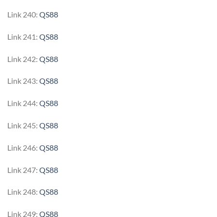
Link 240:
QS88
Link 241:
QS88
Link 242:
QS88
Link 243:
QS88
Link 244:
QS88
Link 245:
QS88
Link 246:
QS88
Link 247:
QS88
Link 248:
QS88
Link 249:
QS88