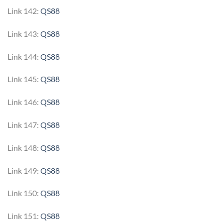
Link 142:
QS88
Link 143:
QS88
Link 144:
QS88
Link 145:
QS88
Link 146:
QS88
Link 147:
QS88
Link 148:
QS88
Link 149:
QS88
Link 150:
QS88
Link 151:
QS88