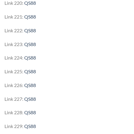
Link 220:
QS88
Link 221:
QS88
Link 222:
QS88
Link 223:
QS88
Link 224:
QS88
Link 225:
QS88
Link 226:
QS88
Link 227:
QS88
Link 228:
QS88
Link 229:
QS88