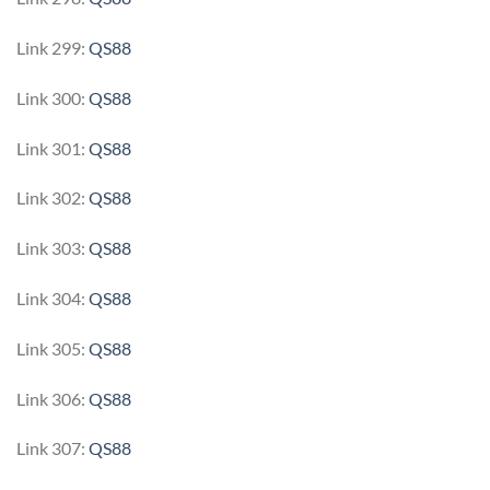
Link 299:
QS88
Link 300:
QS88
Link 301:
QS88
Link 302:
QS88
Link 303:
QS88
Link 304:
QS88
Link 305:
QS88
Link 306:
QS88
Link 307:
QS88