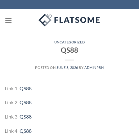
Skip
to
content
UNCATEGORIZED
QS88
POSTED ON
JUNE 3, 2026
BY
ADMINPBN
Link 1:
QS88
Link 2:
QS88
Link 3:
QS88
Link 4:
QS88