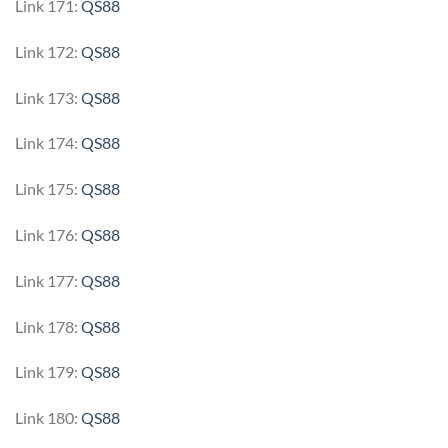
Link 171:
QS88
Link 172:
QS88
Link 173:
QS88
Link 174:
QS88
Link 175:
QS88
Link 176:
QS88
Link 177:
QS88
Link 178:
QS88
Link 179:
QS88
Link 180:
QS88