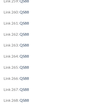
Link 259:
QS88
Link 260:
QS88
Link 261:
QS88
Link 262:
QS88
Link 263:
QS88
Link 264:
QS88
Link 265:
QS88
Link 266:
QS88
Link 267:
QS88
Link 268:
QS88