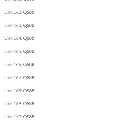
Link 162:
QS88
Link 163:
QS88
Link 164:
QS88
Link 165:
QS88
Link 166:
QS88
Link 167:
QS88
Link 168:
QS88
Link 169:
QS88
Link 170:
QS88