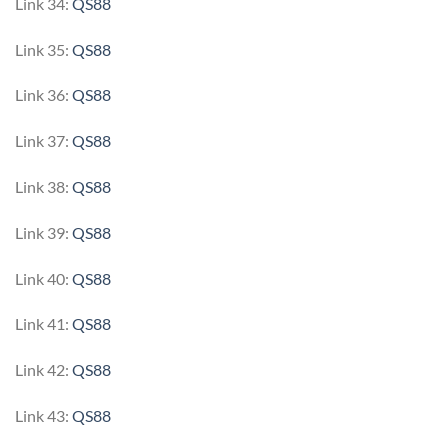
Link 34:
QS88
Link 35:
QS88
Link 36:
QS88
Link 37:
QS88
Link 38:
QS88
Link 39:
QS88
Link 40:
QS88
Link 41:
QS88
Link 42:
QS88
Link 43:
QS88