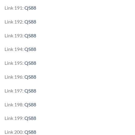
Link 191:
QS88
Link 192:
QS88
Link 193:
QS88
Link 194:
QS88
Link 195:
QS88
Link 196:
QS88
Link 197:
QS88
Link 198:
QS88
Link 199:
QS88
Link 200:
QS88