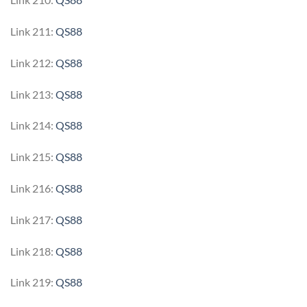
Link 211:
QS88
Link 212:
QS88
Link 213:
QS88
Link 214:
QS88
Link 215:
QS88
Link 216:
QS88
Link 217:
QS88
Link 218:
QS88
Link 219:
QS88