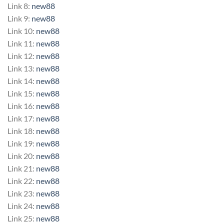
Link 8:
new88
Link 9:
new88
Link 10:
new88
Link 11:
new88
Link 12:
new88
Link 13:
new88
Link 14:
new88
Link 15:
new88
Link 16:
new88
Link 17:
new88
Link 18:
new88
Link 19:
new88
Link 20:
new88
Link 21:
new88
Link 22:
new88
Link 23:
new88
Link 24:
new88
Link 25:
new88