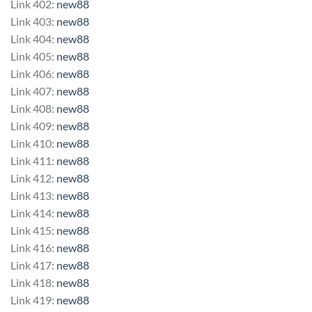
Link 402:
new88
Link 403:
new88
Link 404:
new88
Link 405:
new88
Link 406:
new88
Link 407:
new88
Link 408:
new88
Link 409:
new88
Link 410:
new88
Link 411:
new88
Link 412:
new88
Link 413:
new88
Link 414:
new88
Link 415:
new88
Link 416:
new88
Link 417:
new88
Link 418:
new88
Link 419:
new88