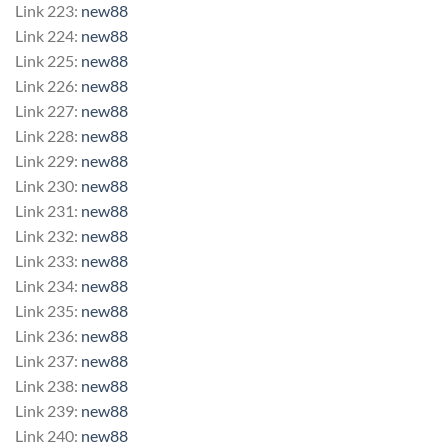
Link 223:
new88
Link 224:
new88
Link 225:
new88
Link 226:
new88
Link 227:
new88
Link 228:
new88
Link 229:
new88
Link 230:
new88
Link 231:
new88
Link 232:
new88
Link 233:
new88
Link 234:
new88
Link 235:
new88
Link 236:
new88
Link 237:
new88
Link 238:
new88
Link 239:
new88
Link 240:
new88