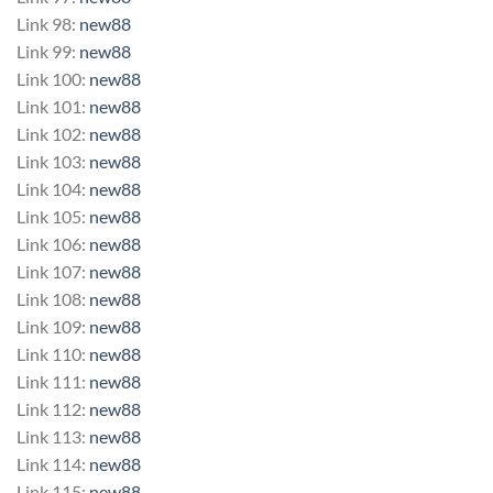
Link 98:
new88
Link 99:
new88
Link 100:
new88
Link 101:
new88
Link 102:
new88
Link 103:
new88
Link 104:
new88
Link 105:
new88
Link 106:
new88
Link 107:
new88
Link 108:
new88
Link 109:
new88
Link 110:
new88
Link 111:
new88
Link 112:
new88
Link 113:
new88
Link 114:
new88
Link 115:
new88