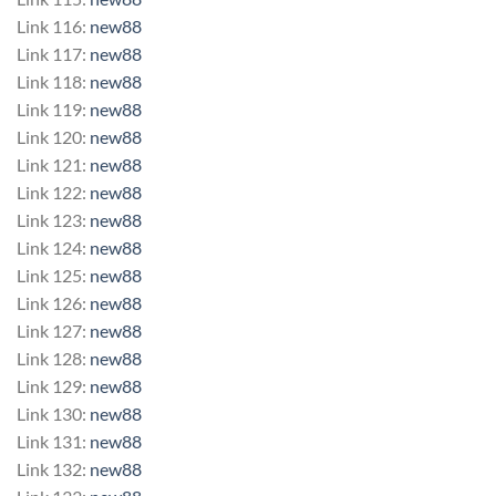
Link 116:
new88
Link 117:
new88
Link 118:
new88
Link 119:
new88
Link 120:
new88
Link 121:
new88
Link 122:
new88
Link 123:
new88
Link 124:
new88
Link 125:
new88
Link 126:
new88
Link 127:
new88
Link 128:
new88
Link 129:
new88
Link 130:
new88
Link 131:
new88
Link 132:
new88