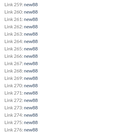
Link 259:
new88
Link 260:
new88
Link 261:
new88
Link 262:
new88
Link 263:
new88
Link 264:
new88
Link 265:
new88
Link 266:
new88
Link 267:
new88
Link 268:
new88
Link 269:
new88
Link 270:
new88
Link 271:
new88
Link 272:
new88
Link 273:
new88
Link 274:
new88
Link 275:
new88
Link 276:
new88