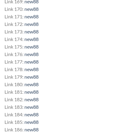
Link 169:
new88
Link 170:
new88
Link 171:
new88
Link 172:
new88
Link 173:
new88
Link 174:
new88
Link 175:
new88
Link 176:
new88
Link 177:
new88
Link 178:
new88
Link 179:
new88
Link 180:
new88
Link 181:
new88
Link 182:
new88
Link 183:
new88
Link 184:
new88
Link 185:
new88
Link 186:
new88