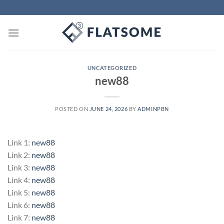
Skip
to
content
UNCATEGORIZED
new88
POSTED ON
JUNE 24, 2026
BY
ADMINPBN
Link 1:
new88
Link 2:
new88
Link 3:
new88
Link 4:
new88
Link 5:
new88
Link 6:
new88
Link 7:
new88