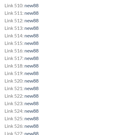
Link 510:
new88
Link 511:
new88
Link 512:
new88
Link 513:
new88
Link 514:
new88
Link 515:
new88
Link 516:
new88
Link 517:
new88
Link 518:
new88
Link 519:
new88
Link 520:
new88
Link 521:
new88
Link 522:
new88
Link 523:
new88
Link 524:
new88
Link 525:
new88
Link 526:
new88
Link 527:
new88