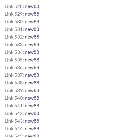
Link 528:
new88
Link 529:
new88
Link 530:
new88
Link 531:
new88
Link 532:
new88
Link 533:
new88
Link 534:
new88
Link 535:
new88
Link 536:
new88
Link 537:
new88
Link 538:
new88
Link 539:
new88
Link 540:
new88
Link 541:
new88
Link 542:
new88
Link 543:
new88
Link 544:
new88
Link 545:
new88