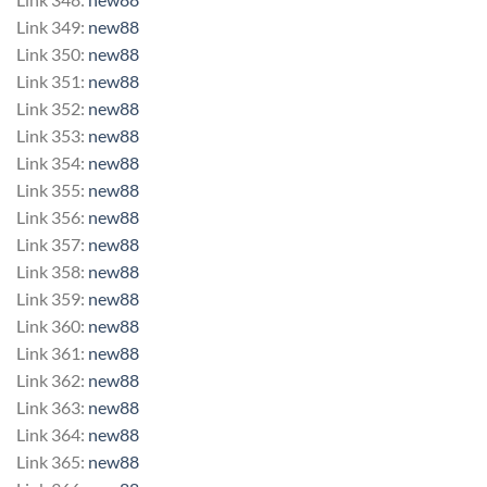
Link 349:
new88
Link 350:
new88
Link 351:
new88
Link 352:
new88
Link 353:
new88
Link 354:
new88
Link 355:
new88
Link 356:
new88
Link 357:
new88
Link 358:
new88
Link 359:
new88
Link 360:
new88
Link 361:
new88
Link 362:
new88
Link 363:
new88
Link 364:
new88
Link 365:
new88