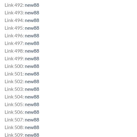
Link 492:
new88
Link 493:
new88
Link 494:
new88
Link 495:
new88
Link 496:
new88
Link 497:
new88
Link 498:
new88
Link 499:
new88
Link 500:
new88
Link 501:
new88
Link 502:
new88
Link 503:
new88
Link 504:
new88
Link 505:
new88
Link 506:
new88
Link 507:
new88
Link 508:
new88
Link 509:
new88