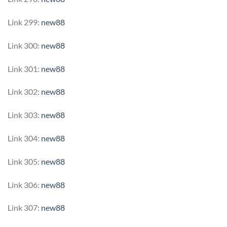
Link 299:
new88
Link 300:
new88
Link 301:
new88
Link 302:
new88
Link 303:
new88
Link 304:
new88
Link 305:
new88
Link 306:
new88
Link 307:
new88