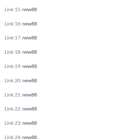
Link 15:
new88
Link 16:
new88
Link 17:
new88
Link 18:
new88
Link 19:
new88
Link 20:
new88
Link 21:
new88
Link 22:
new88
Link 23:
new88
Link 24:
new88