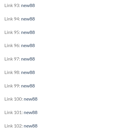
Link 93:
new88
Link 94:
new88
Link 95:
new88
Link 96:
new88
Link 97:
new88
Link 98:
new88
Link 99:
new88
Link 100:
new88
Link 101:
new88
Link 102:
new88