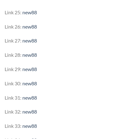
Link 25:
new88
Link 26:
new88
Link 27:
new88
Link 28:
new88
Link 29:
new88
Link 30:
new88
Link 31:
new88
Link 32:
new88
Link 33:
new88