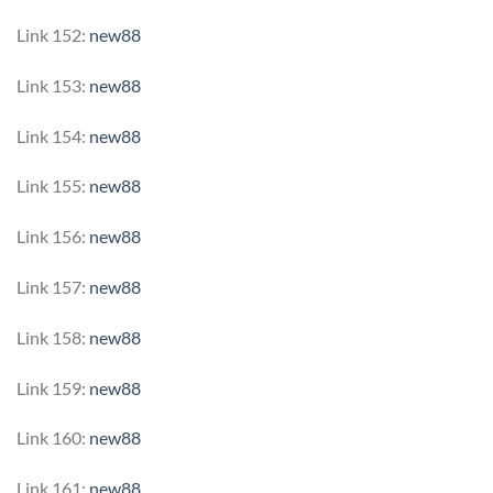
Link 152:
new88
Link 153:
new88
Link 154:
new88
Link 155:
new88
Link 156:
new88
Link 157:
new88
Link 158:
new88
Link 159:
new88
Link 160:
new88
Link 161:
new88