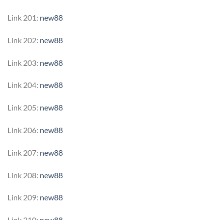
Link 201:
new88
Link 202:
new88
Link 203:
new88
Link 204:
new88
Link 205:
new88
Link 206:
new88
Link 207:
new88
Link 208:
new88
Link 209:
new88
Link 210:
new88