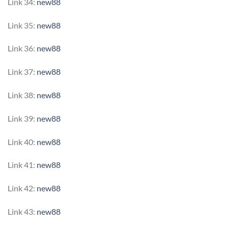
Link 34:
new88
Link 35:
new88
Link 36:
new88
Link 37:
new88
Link 38:
new88
Link 39:
new88
Link 40:
new88
Link 41:
new88
Link 42:
new88
Link 43:
new88