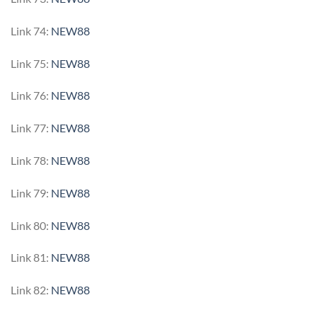
Link 74:
NEW88
Link 75:
NEW88
Link 76:
NEW88
Link 77:
NEW88
Link 78:
NEW88
Link 79:
NEW88
Link 80:
NEW88
Link 81:
NEW88
Link 82:
NEW88