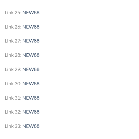
Link 25:
NEW88
Link 26:
NEW88
Link 27:
NEW88
Link 28:
NEW88
Link 29:
NEW88
Link 30:
NEW88
Link 31:
NEW88
Link 32:
NEW88
Link 33:
NEW88