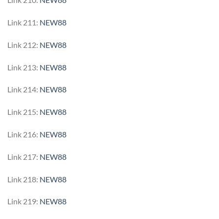
Link 211:
NEW88
Link 212:
NEW88
Link 213:
NEW88
Link 214:
NEW88
Link 215:
NEW88
Link 216:
NEW88
Link 217:
NEW88
Link 218:
NEW88
Link 219:
NEW88