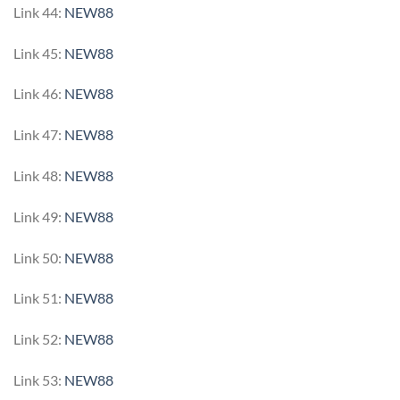
Link 44:
NEW88
Link 45:
NEW88
Link 46:
NEW88
Link 47:
NEW88
Link 48:
NEW88
Link 49:
NEW88
Link 50:
NEW88
Link 51:
NEW88
Link 52:
NEW88
Link 53:
NEW88