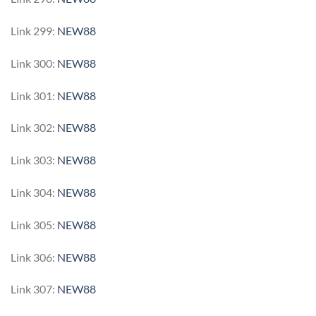
Link 299:
NEW88
Link 300:
NEW88
Link 301:
NEW88
Link 302:
NEW88
Link 303:
NEW88
Link 304:
NEW88
Link 305:
NEW88
Link 306:
NEW88
Link 307:
NEW88