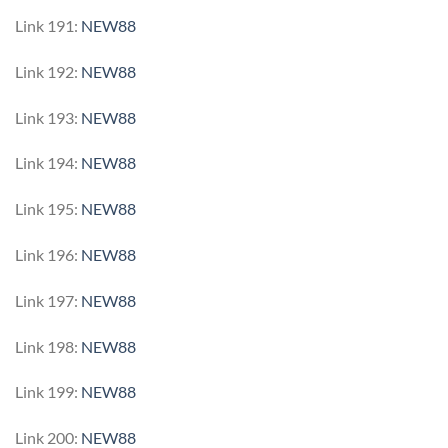
Link 191:
NEW88
Link 192:
NEW88
Link 193:
NEW88
Link 194:
NEW88
Link 195:
NEW88
Link 196:
NEW88
Link 197:
NEW88
Link 198:
NEW88
Link 199:
NEW88
Link 200:
NEW88