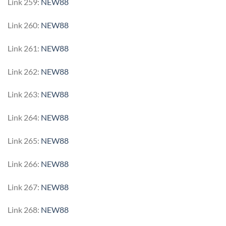
Link 259:
NEW88
Link 260:
NEW88
Link 261:
NEW88
Link 262:
NEW88
Link 263:
NEW88
Link 264:
NEW88
Link 265:
NEW88
Link 266:
NEW88
Link 267:
NEW88
Link 268:
NEW88