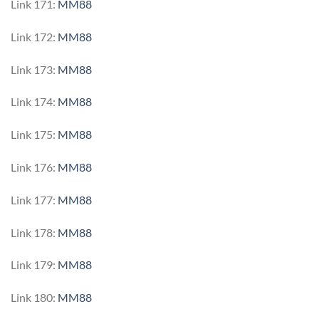
Link 171:
MM88
Link 172:
MM88
Link 173:
MM88
Link 174:
MM88
Link 175:
MM88
Link 176:
MM88
Link 177:
MM88
Link 178:
MM88
Link 179:
MM88
Link 180:
MM88