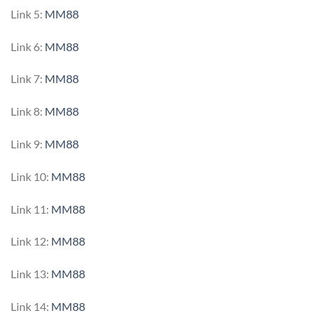
Link 5:
MM88
Link 6:
MM88
Link 7:
MM88
Link 8:
MM88
Link 9:
MM88
Link 10:
MM88
Link 11:
MM88
Link 12:
MM88
Link 13:
MM88
Link 14:
MM88