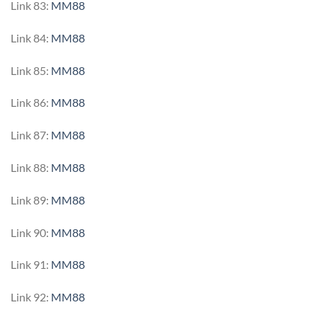
Link 83:
MM88
Link 84:
MM88
Link 85:
MM88
Link 86:
MM88
Link 87:
MM88
Link 88:
MM88
Link 89:
MM88
Link 90:
MM88
Link 91:
MM88
Link 92:
MM88