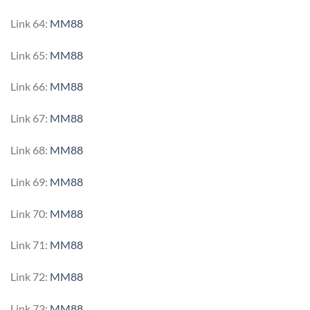
Link 64:
MM88
Link 65:
MM88
Link 66:
MM88
Link 67:
MM88
Link 68:
MM88
Link 69:
MM88
Link 70:
MM88
Link 71:
MM88
Link 72:
MM88
Link 73:
MM88