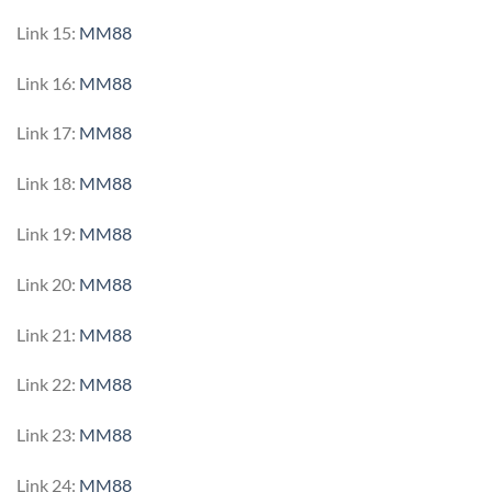
Link 15:
MM88
Link 16:
MM88
Link 17:
MM88
Link 18:
MM88
Link 19:
MM88
Link 20:
MM88
Link 21:
MM88
Link 22:
MM88
Link 23:
MM88
Link 24:
MM88