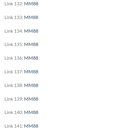
Link 132:
MM88
Link 133:
MM88
Link 134:
MM88
Link 135:
MM88
Link 136:
MM88
Link 137:
MM88
Link 138:
MM88
Link 139:
MM88
Link 140:
MM88
Link 141:
MM88