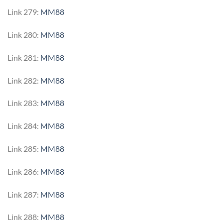
Link 279:
MM88
Link 280:
MM88
Link 281:
MM88
Link 282:
MM88
Link 283:
MM88
Link 284:
MM88
Link 285:
MM88
Link 286:
MM88
Link 287:
MM88
Link 288:
MM88