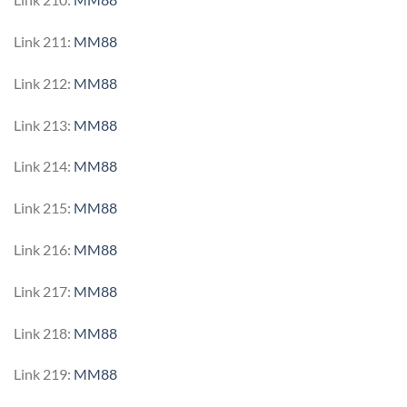
Link 211:
MM88
Link 212:
MM88
Link 213:
MM88
Link 214:
MM88
Link 215:
MM88
Link 216:
MM88
Link 217:
MM88
Link 218:
MM88
Link 219:
MM88