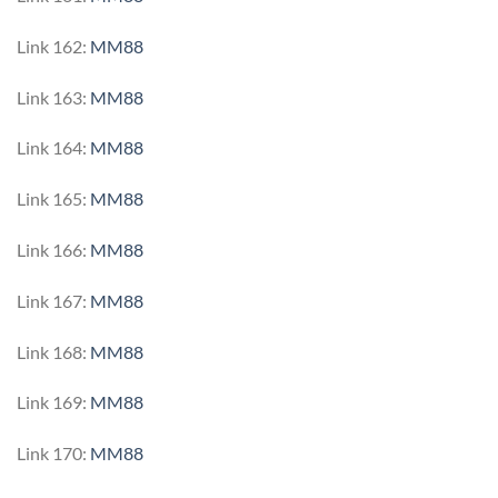
Link 162:
MM88
Link 163:
MM88
Link 164:
MM88
Link 165:
MM88
Link 166:
MM88
Link 167:
MM88
Link 168:
MM88
Link 169:
MM88
Link 170:
MM88