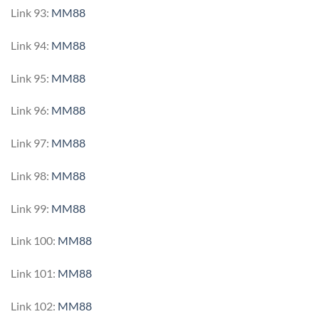
Link 93:
MM88
Link 94:
MM88
Link 95:
MM88
Link 96:
MM88
Link 97:
MM88
Link 98:
MM88
Link 99:
MM88
Link 100:
MM88
Link 101:
MM88
Link 102:
MM88