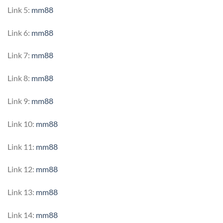
Link 5:
mm88
Link 6:
mm88
Link 7:
mm88
Link 8:
mm88
Link 9:
mm88
Link 10:
mm88
Link 11:
mm88
Link 12:
mm88
Link 13:
mm88
Link 14:
mm88