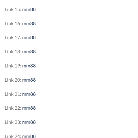
Link 15:
mm88
Link 16:
mm88
Link 17:
mm88
Link 18:
mm88
Link 19:
mm88
Link 20:
mm88
Link 21:
mm88
Link 22:
mm88
Link 23:
mm88
Link 24:
mm88