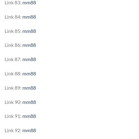
Link 83:
mm88
Link 84:
mm88
Link 85:
mm88
Link 86:
mm88
Link 87:
mm88
Link 88:
mm88
Link 89:
mm88
Link 90:
mm88
Link 91:
mm88
Link 92:
mm88