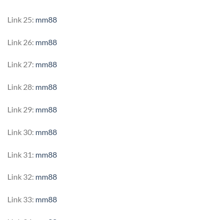
Link 25:
mm88
Link 26:
mm88
Link 27:
mm88
Link 28:
mm88
Link 29:
mm88
Link 30:
mm88
Link 31:
mm88
Link 32:
mm88
Link 33:
mm88