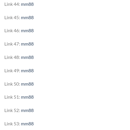
Link 44:
mm88
Link 45:
mm88
Link 46:
mm88
Link 47:
mm88
Link 48:
mm88
Link 49:
mm88
Link 50:
mm88
Link 51:
mm88
Link 52:
mm88
Link 53:
mm88