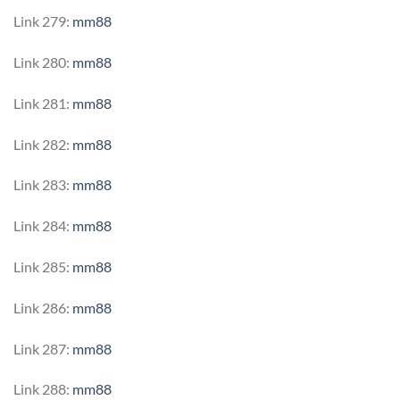
Link 279:
mm88
Link 280:
mm88
Link 281:
mm88
Link 282:
mm88
Link 283:
mm88
Link 284:
mm88
Link 285:
mm88
Link 286:
mm88
Link 287:
mm88
Link 288:
mm88