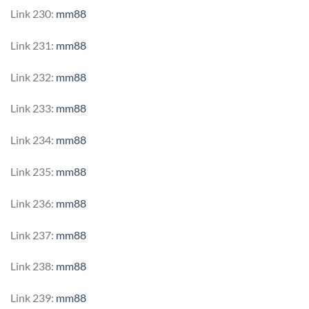
Link 230:
mm88
Link 231:
mm88
Link 232:
mm88
Link 233:
mm88
Link 234:
mm88
Link 235:
mm88
Link 236:
mm88
Link 237:
mm88
Link 238:
mm88
Link 239:
mm88