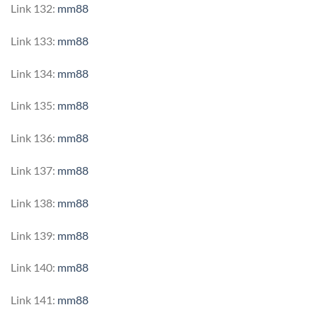
Link 132:
mm88
Link 133:
mm88
Link 134:
mm88
Link 135:
mm88
Link 136:
mm88
Link 137:
mm88
Link 138:
mm88
Link 139:
mm88
Link 140:
mm88
Link 141:
mm88