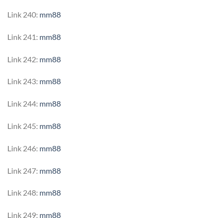
Link 240:
mm88
Link 241:
mm88
Link 242:
mm88
Link 243:
mm88
Link 244:
mm88
Link 245:
mm88
Link 246:
mm88
Link 247:
mm88
Link 248:
mm88
Link 249:
mm88