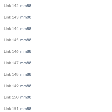
Link 142:
mm88
Link 143:
mm88
Link 144:
mm88
Link 145:
mm88
Link 146:
mm88
Link 147:
mm88
Link 148:
mm88
Link 149:
mm88
Link 150:
mm88
Link 151:
mm88