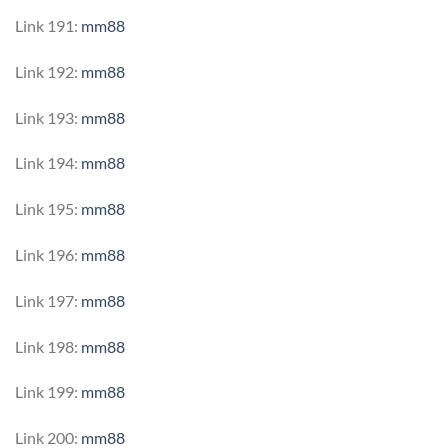
Link 191:
mm88
Link 192:
mm88
Link 193:
mm88
Link 194:
mm88
Link 195:
mm88
Link 196:
mm88
Link 197:
mm88
Link 198:
mm88
Link 199:
mm88
Link 200:
mm88