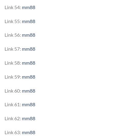
Link 54:
mm88
Link 55:
mm88
Link 56:
mm88
Link 57:
mm88
Link 58:
mm88
Link 59:
mm88
Link 60:
mm88
Link 61:
mm88
Link 62:
mm88
Link 63:
mm88