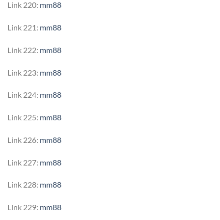
Link 220:
mm88
Link 221:
mm88
Link 222:
mm88
Link 223:
mm88
Link 224:
mm88
Link 225:
mm88
Link 226:
mm88
Link 227:
mm88
Link 228:
mm88
Link 229:
mm88