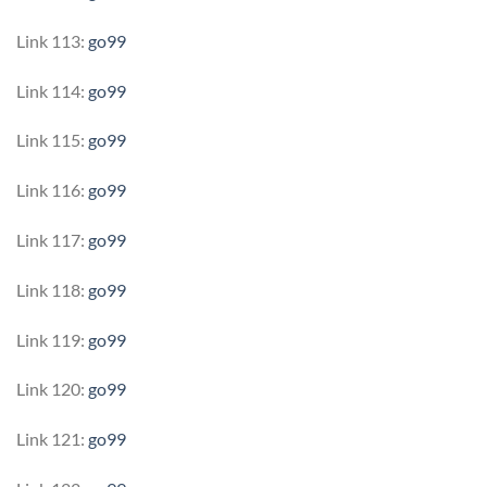
Link 113:
go99
Link 114:
go99
Link 115:
go99
Link 116:
go99
Link 117:
go99
Link 118:
go99
Link 119:
go99
Link 120:
go99
Link 121:
go99