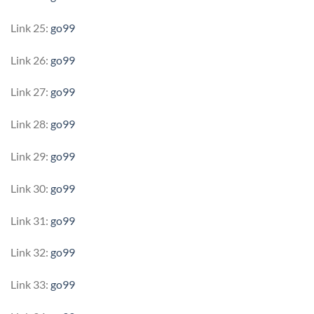
Link 25:
go99
Link 26:
go99
Link 27:
go99
Link 28:
go99
Link 29:
go99
Link 30:
go99
Link 31:
go99
Link 32:
go99
Link 33:
go99