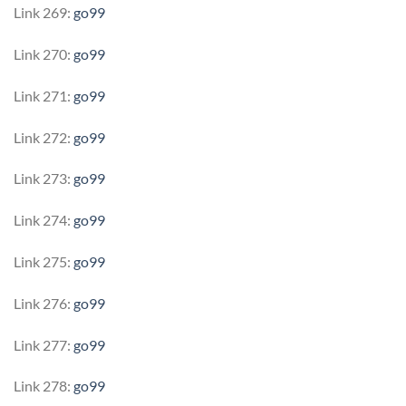
Link 269:
go99
Link 270:
go99
Link 271:
go99
Link 272:
go99
Link 273:
go99
Link 274:
go99
Link 275:
go99
Link 276:
go99
Link 277:
go99
Link 278:
go99