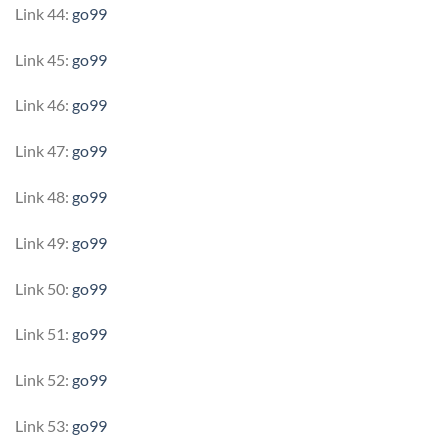
Link 44:
go99
Link 45:
go99
Link 46:
go99
Link 47:
go99
Link 48:
go99
Link 49:
go99
Link 50:
go99
Link 51:
go99
Link 52:
go99
Link 53:
go99