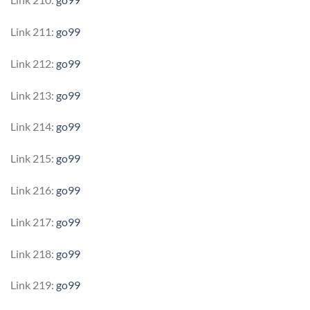
Link 211:
go99
Link 212:
go99
Link 213:
go99
Link 214:
go99
Link 215:
go99
Link 216:
go99
Link 217:
go99
Link 218:
go99
Link 219:
go99