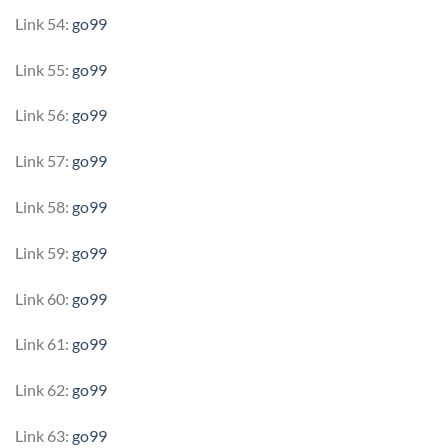
Link 54:
go99
Link 55:
go99
Link 56:
go99
Link 57:
go99
Link 58:
go99
Link 59:
go99
Link 60:
go99
Link 61:
go99
Link 62:
go99
Link 63:
go99