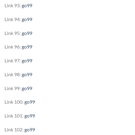
Link 93:
go99
Link 94:
go99
Link 95:
go99
Link 96:
go99
Link 97:
go99
Link 98:
go99
Link 99:
go99
Link 100:
go99
Link 101:
go99
Link 102:
go99