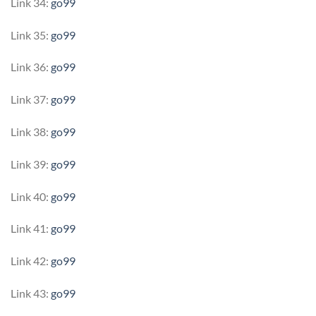
Link 34:
go99
Link 35:
go99
Link 36:
go99
Link 37:
go99
Link 38:
go99
Link 39:
go99
Link 40:
go99
Link 41:
go99
Link 42:
go99
Link 43:
go99