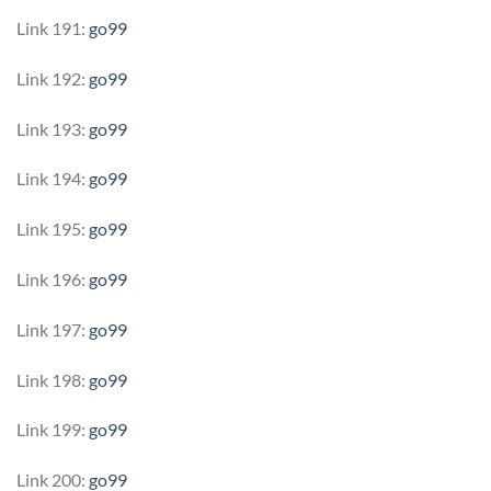
Link 191:
go99
Link 192:
go99
Link 193:
go99
Link 194:
go99
Link 195:
go99
Link 196:
go99
Link 197:
go99
Link 198:
go99
Link 199:
go99
Link 200:
go99