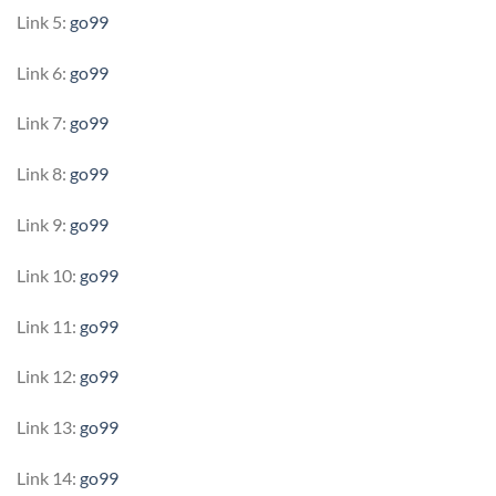
Link 5:
go99
Link 6:
go99
Link 7:
go99
Link 8:
go99
Link 9:
go99
Link 10:
go99
Link 11:
go99
Link 12:
go99
Link 13:
go99
Link 14:
go99