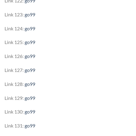
Link 122:
go99
Link 123:
go99
Link 124:
go99
Link 125:
go99
Link 126:
go99
Link 127:
go99
Link 128:
go99
Link 129:
go99
Link 130:
go99
Link 131:
go99