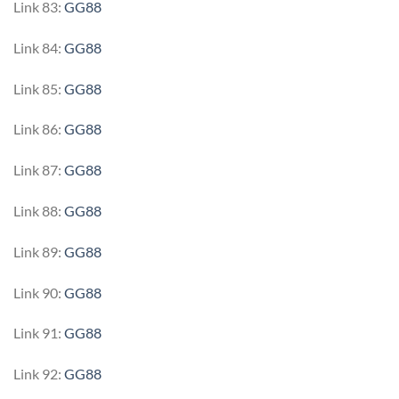
Link 83:
GG88
Link 84:
GG88
Link 85:
GG88
Link 86:
GG88
Link 87:
GG88
Link 88:
GG88
Link 89:
GG88
Link 90:
GG88
Link 91:
GG88
Link 92:
GG88