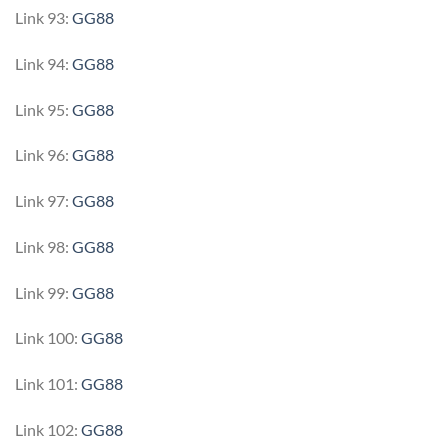
Link 93:
GG88
Link 94:
GG88
Link 95:
GG88
Link 96:
GG88
Link 97:
GG88
Link 98:
GG88
Link 99:
GG88
Link 100:
GG88
Link 101:
GG88
Link 102:
GG88