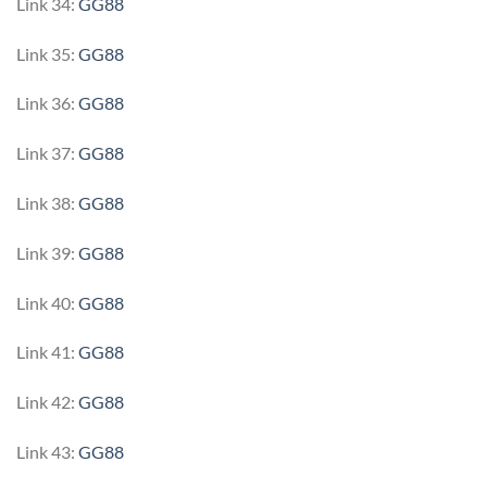
Link 34:
GG88
Link 35:
GG88
Link 36:
GG88
Link 37:
GG88
Link 38:
GG88
Link 39:
GG88
Link 40:
GG88
Link 41:
GG88
Link 42:
GG88
Link 43:
GG88