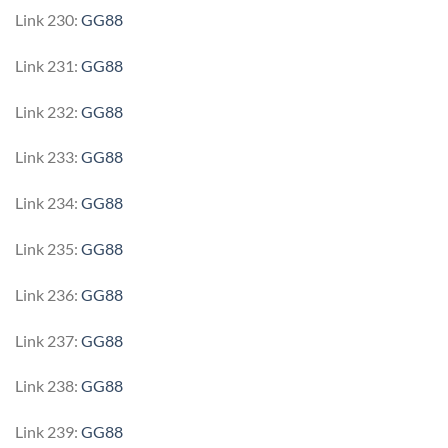
Link 230:
GG88
Link 231:
GG88
Link 232:
GG88
Link 233:
GG88
Link 234:
GG88
Link 235:
GG88
Link 236:
GG88
Link 237:
GG88
Link 238:
GG88
Link 239:
GG88