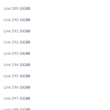
Link 289:
GG88
Link 290:
GG88
Link 291:
GG88
Link 292:
GG88
Link 293:
GG88
Link 294:
GG88
Link 295:
GG88
Link 296:
GG88
Link 297:
GG88
Link 298:
GG88