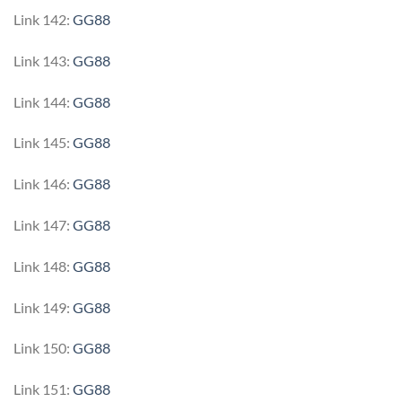
Link 142:
GG88
Link 143:
GG88
Link 144:
GG88
Link 145:
GG88
Link 146:
GG88
Link 147:
GG88
Link 148:
GG88
Link 149:
GG88
Link 150:
GG88
Link 151:
GG88