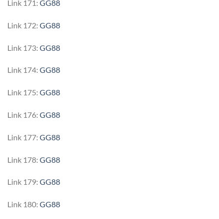
Link 171:
GG88
Link 172:
GG88
Link 173:
GG88
Link 174:
GG88
Link 175:
GG88
Link 176:
GG88
Link 177:
GG88
Link 178:
GG88
Link 179:
GG88
Link 180:
GG88