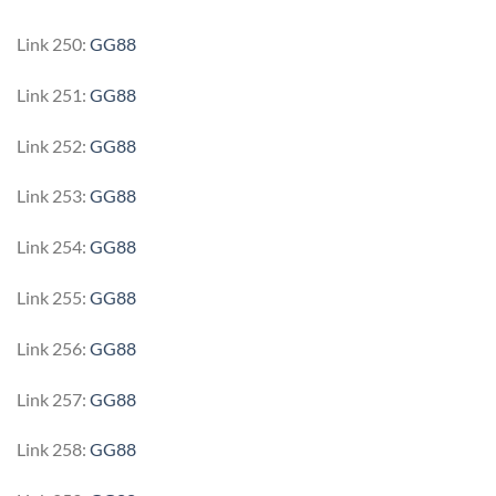
Link 250:
GG88
Link 251:
GG88
Link 252:
GG88
Link 253:
GG88
Link 254:
GG88
Link 255:
GG88
Link 256:
GG88
Link 257:
GG88
Link 258:
GG88