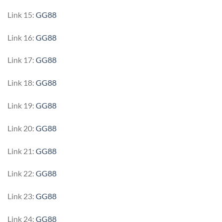
Link 15:
GG88
Link 16:
GG88
Link 17:
GG88
Link 18:
GG88
Link 19:
GG88
Link 20:
GG88
Link 21:
GG88
Link 22:
GG88
Link 23:
GG88
Link 24:
GG88