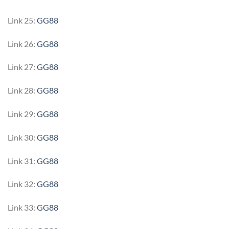
Link 25:
GG88
Link 26:
GG88
Link 27:
GG88
Link 28:
GG88
Link 29:
GG88
Link 30:
GG88
Link 31:
GG88
Link 32:
GG88
Link 33:
GG88