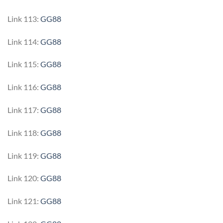
Link 113:
GG88
Link 114:
GG88
Link 115:
GG88
Link 116:
GG88
Link 117:
GG88
Link 118:
GG88
Link 119:
GG88
Link 120:
GG88
Link 121:
GG88