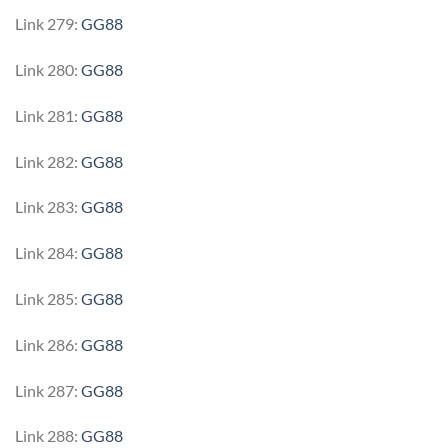
Link 279:
GG88
Link 280:
GG88
Link 281:
GG88
Link 282:
GG88
Link 283:
GG88
Link 284:
GG88
Link 285:
GG88
Link 286:
GG88
Link 287:
GG88
Link 288:
GG88