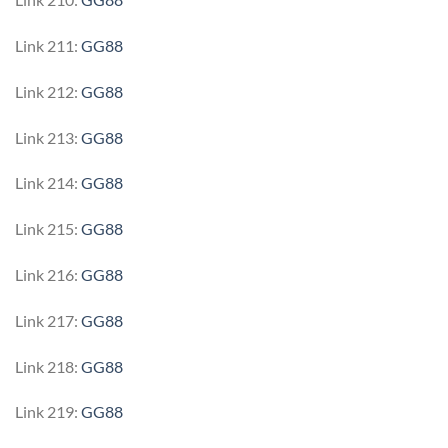
Link 211:
GG88
Link 212:
GG88
Link 213:
GG88
Link 214:
GG88
Link 215:
GG88
Link 216:
GG88
Link 217:
GG88
Link 218:
GG88
Link 219:
GG88