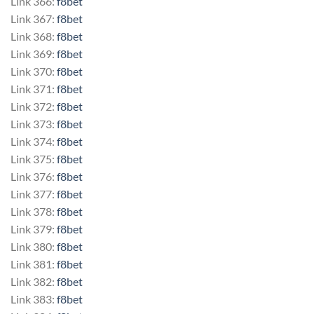
Link 366:
f8bet
Link 367:
f8bet
Link 368:
f8bet
Link 369:
f8bet
Link 370:
f8bet
Link 371:
f8bet
Link 372:
f8bet
Link 373:
f8bet
Link 374:
f8bet
Link 375:
f8bet
Link 376:
f8bet
Link 377:
f8bet
Link 378:
f8bet
Link 379:
f8bet
Link 380:
f8bet
Link 381:
f8bet
Link 382:
f8bet
Link 383:
f8bet