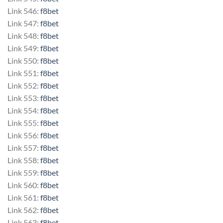
Link 546:
f8bet
Link 547:
f8bet
Link 548:
f8bet
Link 549:
f8bet
Link 550:
f8bet
Link 551:
f8bet
Link 552:
f8bet
Link 553:
f8bet
Link 554:
f8bet
Link 555:
f8bet
Link 556:
f8bet
Link 557:
f8bet
Link 558:
f8bet
Link 559:
f8bet
Link 560:
f8bet
Link 561:
f8bet
Link 562:
f8bet
Link 563:
f8bet