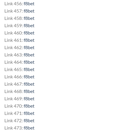
Link 456:
f8bet
Link 457:
f8bet
Link 458:
f8bet
Link 459:
f8bet
Link 460:
f8bet
Link 461:
f8bet
Link 462:
f8bet
Link 463:
f8bet
Link 464:
f8bet
Link 465:
f8bet
Link 466:
f8bet
Link 467:
f8bet
Link 468:
f8bet
Link 469:
f8bet
Link 470:
f8bet
Link 471:
f8bet
Link 472:
f8bet
Link 473:
f8bet