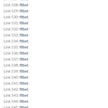
Link 528:
f8bet
Link 529:
f8bet
Link 530:
f8bet
Link 531:
f8bet
Link 532:
f8bet
Link 533:
f8bet
Link 534:
f8bet
Link 535:
f8bet
Link 536:
f8bet
Link 537:
f8bet
Link 538:
f8bet
Link 539:
f8bet
Link 540:
f8bet
Link 541:
f8bet
Link 542:
f8bet
Link 543:
f8bet
Link 544:
f8bet
Link 545:
f8bet