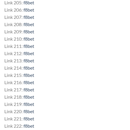
Link 205:
f8bet
Link 206:
f8bet
Link 207:
f8bet
Link 208:
f8bet
Link 209:
f8bet
Link 210:
f8bet
Link 211:
f8bet
Link 212:
f8bet
Link 213:
f8bet
Link 214:
f8bet
Link 215:
f8bet
Link 216:
f8bet
Link 217:
f8bet
Link 218:
f8bet
Link 219:
f8bet
Link 220:
f8bet
Link 221:
f8bet
Link 222:
f8bet