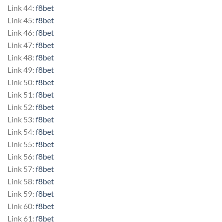
Link 44:
f8bet
Link 45:
f8bet
Link 46:
f8bet
Link 47:
f8bet
Link 48:
f8bet
Link 49:
f8bet
Link 50:
f8bet
Link 51:
f8bet
Link 52:
f8bet
Link 53:
f8bet
Link 54:
f8bet
Link 55:
f8bet
Link 56:
f8bet
Link 57:
f8bet
Link 58:
f8bet
Link 59:
f8bet
Link 60:
f8bet
Link 61:
f8bet