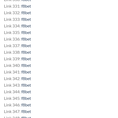
Link 331:
f8bet
Link 332:
f8bet
Link 333:
f8bet
Link 334:
f8bet
Link 335:
f8bet
Link 336:
f8bet
Link 337:
f8bet
Link 338:
f8bet
Link 339:
f8bet
Link 340:
f8bet
Link 341:
f8bet
Link 342:
f8bet
Link 343:
f8bet
Link 344:
f8bet
Link 345:
f8bet
Link 346:
f8bet
Link 347:
f8bet
Link 348:
f8bet