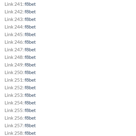
Link 241:
f8bet
Link 242:
f8bet
Link 243:
f8bet
Link 244:
f8bet
Link 245:
f8bet
Link 246:
f8bet
Link 247:
f8bet
Link 248:
f8bet
Link 249:
f8bet
Link 250:
f8bet
Link 251:
f8bet
Link 252:
f8bet
Link 253:
f8bet
Link 254:
f8bet
Link 255:
f8bet
Link 256:
f8bet
Link 257:
f8bet
Link 258:
f8bet