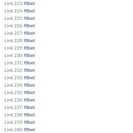
Link 223:
f8bet
Link 224:
f8bet
Link 225:
f8bet
Link 226:
f8bet
Link 227:
f8bet
Link 228:
f8bet
Link 229:
f8bet
Link 230:
f8bet
Link 231:
f8bet
Link 232:
f8bet
Link 233:
f8bet
Link 234:
f8bet
Link 235:
f8bet
Link 236:
f8bet
Link 237:
f8bet
Link 238:
f8bet
Link 239:
f8bet
Link 240:
f8bet