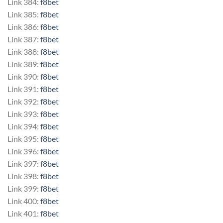
Link 384:
f8bet
Link 385:
f8bet
Link 386:
f8bet
Link 387:
f8bet
Link 388:
f8bet
Link 389:
f8bet
Link 390:
f8bet
Link 391:
f8bet
Link 392:
f8bet
Link 393:
f8bet
Link 394:
f8bet
Link 395:
f8bet
Link 396:
f8bet
Link 397:
f8bet
Link 398:
f8bet
Link 399:
f8bet
Link 400:
f8bet
Link 401:
f8bet