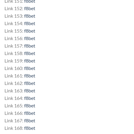
Link 151:
f8bet
Link 152:
f8bet
Link 153:
f8bet
Link 154:
f8bet
Link 155:
f8bet
Link 156:
f8bet
Link 157:
f8bet
Link 158:
f8bet
Link 159:
f8bet
Link 160:
f8bet
Link 161:
f8bet
Link 162:
f8bet
Link 163:
f8bet
Link 164:
f8bet
Link 165:
f8bet
Link 166:
f8bet
Link 167:
f8bet
Link 168:
f8bet