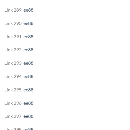
Link 289:
ee88
Link 290:
ee88
Link 291:
ee88
Link 292:
ee88
Link 293:
ee88
Link 294:
ee88
Link 295:
ee88
Link 296:
ee88
Link 297:
ee88
Link 298:
ee88