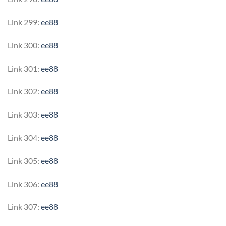
Link 299:
ee88
Link 300:
ee88
Link 301:
ee88
Link 302:
ee88
Link 303:
ee88
Link 304:
ee88
Link 305:
ee88
Link 306:
ee88
Link 307:
ee88