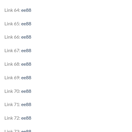
Link 64:
ee88
Link 65:
ee88
Link 66:
ee88
Link 67:
ee88
Link 68:
ee88
Link 69:
ee88
Link 70:
ee88
Link 71:
ee88
Link 72:
ee88
Link 73:
ee88