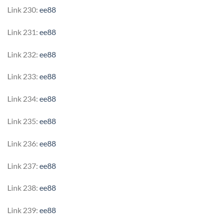
Link 230:
ee88
Link 231:
ee88
Link 232:
ee88
Link 233:
ee88
Link 234:
ee88
Link 235:
ee88
Link 236:
ee88
Link 237:
ee88
Link 238:
ee88
Link 239:
ee88