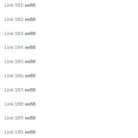
Link 181:
ee88
Link 182:
ee88
Link 183:
ee88
Link 184:
ee88
Link 185:
ee88
Link 186:
ee88
Link 187:
ee88
Link 188:
ee88
Link 189:
ee88
Link 190:
ee88