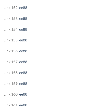
Link 152:
ee88
Link 153:
ee88
Link 154:
ee88
Link 155:
ee88
Link 156:
ee88
Link 157:
ee88
Link 158:
ee88
Link 159:
ee88
Link 160:
ee88
Link 161:
ee88