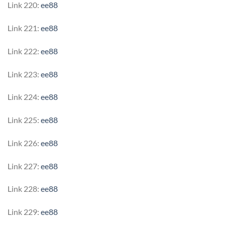
Link 220:
ee88
Link 221:
ee88
Link 222:
ee88
Link 223:
ee88
Link 224:
ee88
Link 225:
ee88
Link 226:
ee88
Link 227:
ee88
Link 228:
ee88
Link 229:
ee88