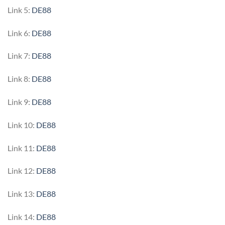
Link 5:
DE88
Link 6:
DE88
Link 7:
DE88
Link 8:
DE88
Link 9:
DE88
Link 10:
DE88
Link 11:
DE88
Link 12:
DE88
Link 13:
DE88
Link 14:
DE88