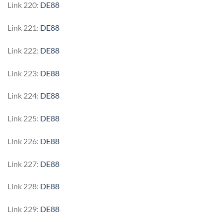
Link 220:
DE88
Link 221:
DE88
Link 222:
DE88
Link 223:
DE88
Link 224:
DE88
Link 225:
DE88
Link 226:
DE88
Link 227:
DE88
Link 228:
DE88
Link 229:
DE88