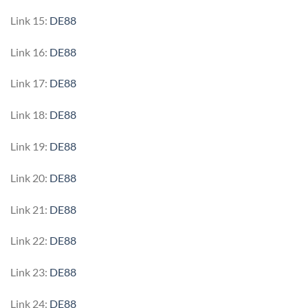
Link 15:
DE88
Link 16:
DE88
Link 17:
DE88
Link 18:
DE88
Link 19:
DE88
Link 20:
DE88
Link 21:
DE88
Link 22:
DE88
Link 23:
DE88
Link 24:
DE88