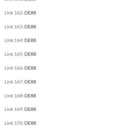
Link 162:
DE88
Link 163:
DE88
Link 164:
DE88
Link 165:
DE88
Link 166:
DE88
Link 167:
DE88
Link 168:
DE88
Link 169:
DE88
Link 170:
DE88