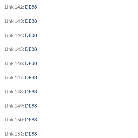
Link 142:
DE88
Link 143:
DE88
Link 144:
DE88
Link 145:
DE88
Link 146:
DE88
Link 147:
DE88
Link 148:
DE88
Link 149:
DE88
Link 150:
DE88
Link 151:
DE88