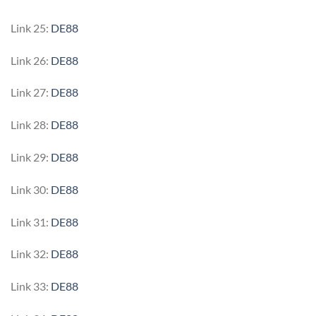
Link 25:
DE88
Link 26:
DE88
Link 27:
DE88
Link 28:
DE88
Link 29:
DE88
Link 30:
DE88
Link 31:
DE88
Link 32:
DE88
Link 33:
DE88