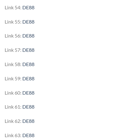
Link 54:
DE88
Link 55:
DE88
Link 56:
DE88
Link 57:
DE88
Link 58:
DE88
Link 59:
DE88
Link 60:
DE88
Link 61:
DE88
Link 62:
DE88
Link 63:
DE88