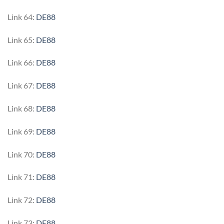
Link 64:
DE88
Link 65:
DE88
Link 66:
DE88
Link 67:
DE88
Link 68:
DE88
Link 69:
DE88
Link 70:
DE88
Link 71:
DE88
Link 72:
DE88
Link 73:
DE88