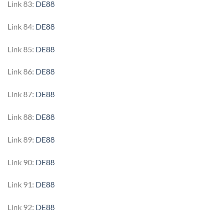
Link 83:
DE88
Link 84:
DE88
Link 85:
DE88
Link 86:
DE88
Link 87:
DE88
Link 88:
DE88
Link 89:
DE88
Link 90:
DE88
Link 91:
DE88
Link 92:
DE88