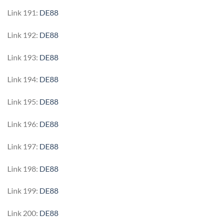
Link 191:
DE88
Link 192:
DE88
Link 193:
DE88
Link 194:
DE88
Link 195:
DE88
Link 196:
DE88
Link 197:
DE88
Link 198:
DE88
Link 199:
DE88
Link 200:
DE88