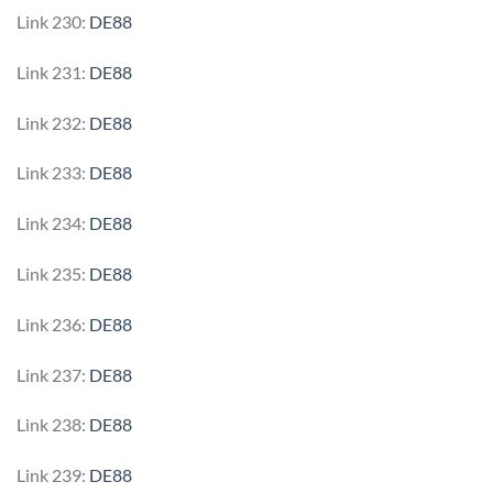
Link 230:
DE88
Link 231:
DE88
Link 232:
DE88
Link 233:
DE88
Link 234:
DE88
Link 235:
DE88
Link 236:
DE88
Link 237:
DE88
Link 238:
DE88
Link 239:
DE88