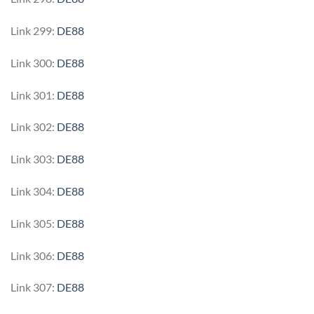
Link 299:
DE88
Link 300:
DE88
Link 301:
DE88
Link 302:
DE88
Link 303:
DE88
Link 304:
DE88
Link 305:
DE88
Link 306:
DE88
Link 307:
DE88