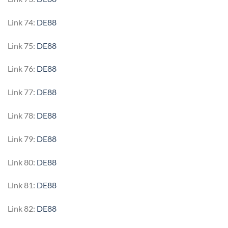
Link 74:
DE88
Link 75:
DE88
Link 76:
DE88
Link 77:
DE88
Link 78:
DE88
Link 79:
DE88
Link 80:
DE88
Link 81:
DE88
Link 82:
DE88