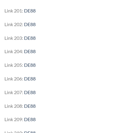
Link 201:
DE88
Link 202:
DE88
Link 203:
DE88
Link 204:
DE88
Link 205:
DE88
Link 206:
DE88
Link 207:
DE88
Link 208:
DE88
Link 209:
DE88
Link 210:
DE88