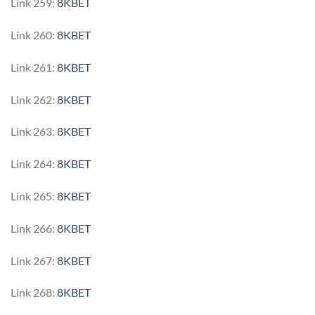
Link 259:
8KBET
Link 260:
8KBET
Link 261:
8KBET
Link 262:
8KBET
Link 263:
8KBET
Link 264:
8KBET
Link 265:
8KBET
Link 266:
8KBET
Link 267:
8KBET
Link 268:
8KBET