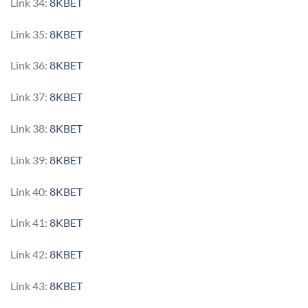
Link 34:
8KBET
Link 35:
8KBET
Link 36:
8KBET
Link 37:
8KBET
Link 38:
8KBET
Link 39:
8KBET
Link 40:
8KBET
Link 41:
8KBET
Link 42:
8KBET
Link 43:
8KBET