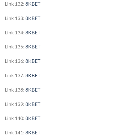
Link 132:
8KBET
Link 133:
8KBET
Link 134:
8KBET
Link 135:
8KBET
Link 136:
8KBET
Link 137:
8KBET
Link 138:
8KBET
Link 139:
8KBET
Link 140:
8KBET
Link 141:
8KBET