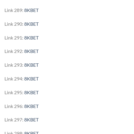
Link 289:
8KBET
Link 290:
8KBET
Link 291:
8KBET
Link 292:
8KBET
Link 293:
8KBET
Link 294:
8KBET
Link 295:
8KBET
Link 296:
8KBET
Link 297:
8KBET
Link 298:
8KBET