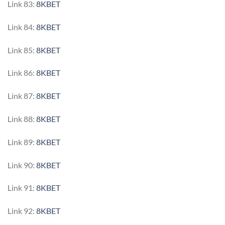
Link 83:
8KBET
Link 84:
8KBET
Link 85:
8KBET
Link 86:
8KBET
Link 87:
8KBET
Link 88:
8KBET
Link 89:
8KBET
Link 90:
8KBET
Link 91:
8KBET
Link 92:
8KBET