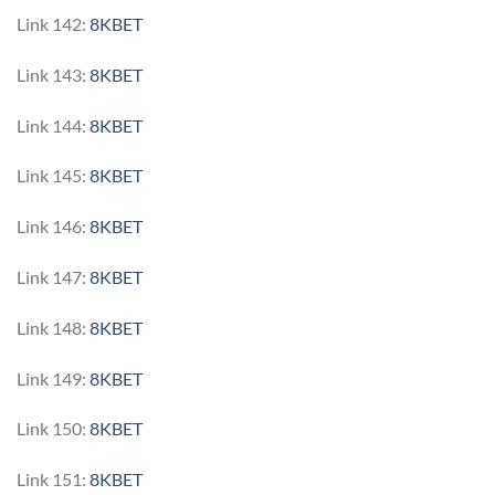
Link 142:
8KBET
Link 143:
8KBET
Link 144:
8KBET
Link 145:
8KBET
Link 146:
8KBET
Link 147:
8KBET
Link 148:
8KBET
Link 149:
8KBET
Link 150:
8KBET
Link 151:
8KBET