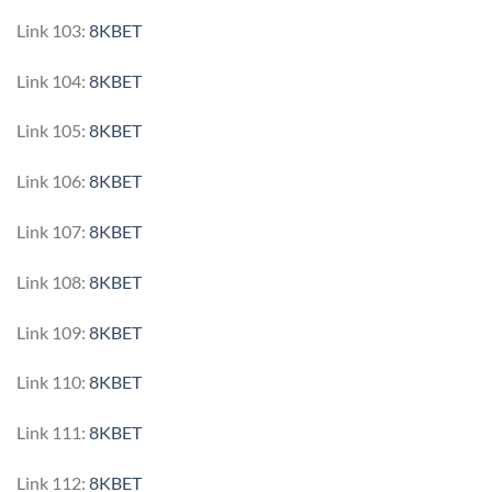
Link 103:
8KBET
Link 104:
8KBET
Link 105:
8KBET
Link 106:
8KBET
Link 107:
8KBET
Link 108:
8KBET
Link 109:
8KBET
Link 110:
8KBET
Link 111:
8KBET
Link 112:
8KBET