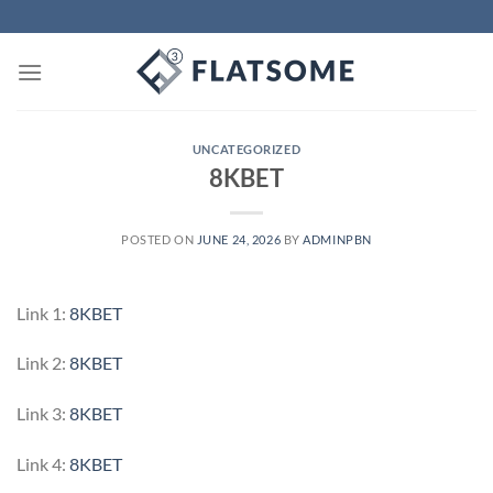
Skip
to
content
UNCATEGORIZED
8KBET
POSTED ON
JUNE 24, 2026
BY
ADMINPBN
Link 1:
8KBET
Link 2:
8KBET
Link 3:
8KBET
Link 4:
8KBET