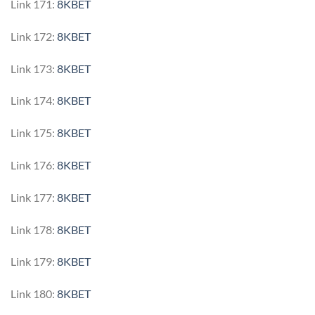
Link 171:
8KBET
Link 172:
8KBET
Link 173:
8KBET
Link 174:
8KBET
Link 175:
8KBET
Link 176:
8KBET
Link 177:
8KBET
Link 178:
8KBET
Link 179:
8KBET
Link 180:
8KBET