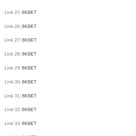
Link 25:
8KBET
Link 26:
8KBET
Link 27:
8KBET
Link 28:
8KBET
Link 29:
8KBET
Link 30:
8KBET
Link 31:
8KBET
Link 32:
8KBET
Link 33:
8KBET